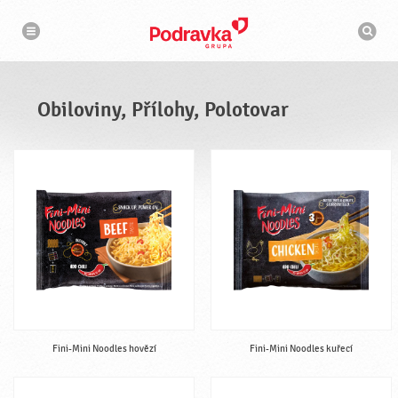
n
V
a
y
v
h
i
g
l
a
e
c
d
e
á
Obiloviny, Přílohy, Polotovar
v
a
č
Fini-Mini Noodles hovězí
Fini-Mini Noodles kuřecí