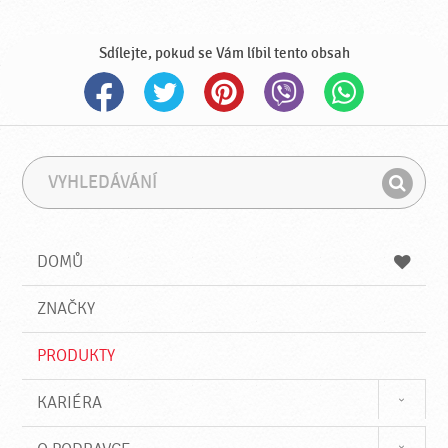
Sdílejte, pokud se Vám líbil tento obsah
V
F
y
r
H
h
á
l
l
z
e
e
e
DOMŮ
d
d
á
a
v
ZNAČKY
t
á
n
PRODUKTY
í
KARIÉRA