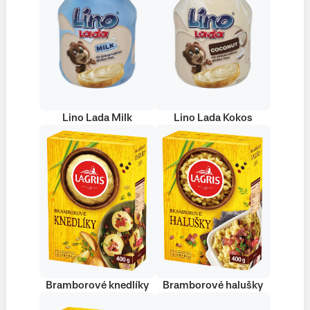
Lino Lada Milk
Lino Lada Kokos
Bramborové knedlíky
Bramborové halušky