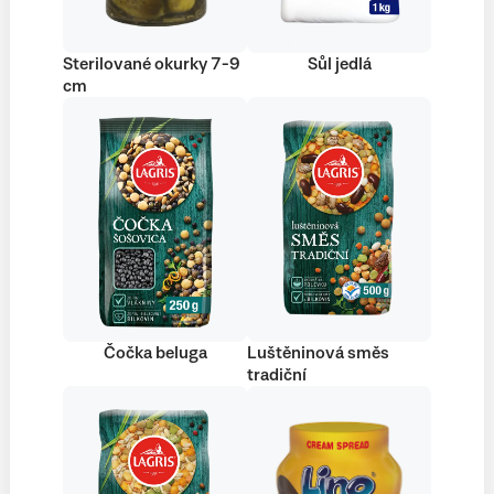
Sterilované okurky 7-9
Sůl jedlá
cm
Čočka beluga
Luštěninová směs
tradiční