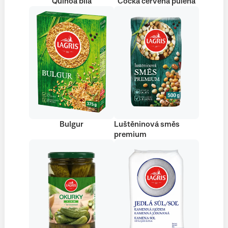
Quinoa bílá
Čočka červená půlená
Bulgur
Luštěninová směs
premium