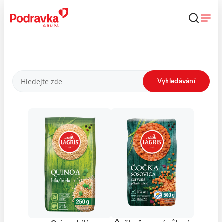
Přejít
k
obsahu
Produkty
Vyhledávání