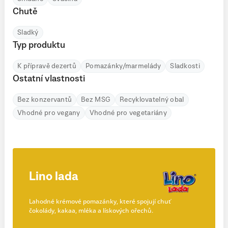
Chutě
Sladký
Typ produktu
K přípravě dezertů
Pomazánky/marmelády
Sladkosti
Ostatní vlastnosti
Bez konzervantů
Bez MSG
Recyklovatelný obal
Vhodné pro vegany
Vhodné pro vegetariány
Lino lada
Lahodné krémové pomazánky, které spojují chuť
čokolády, kakaa, mléka a lískových ořechů.