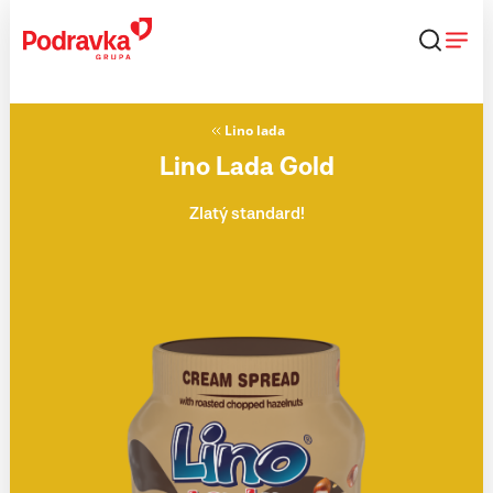
Přejít
k
obsahu
Lino lada
Lino Lada Gold
Zlatý standard!