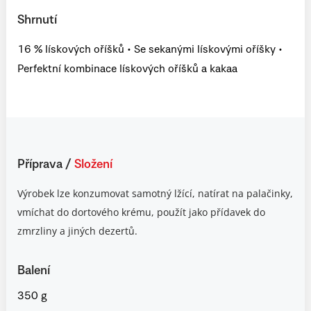
Shrnutí
16 % lískových oříšků • Se sekanými lískovými oříšky •
Perfektní kombinace lískových oříšků a kakaa
Příprava
/
Složení
Výrobek lze konzumovat samotný lžící, natírat na palačinky,
vmíchat do dortového krému, použít jako přídavek do
zmrzliny a jiných dezertů.
Balení
350 g