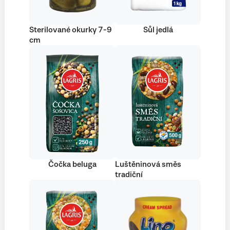
Sterilované okurky 7-9
Sůl jedlá
cm
Čočka beluga
Luštěninová směs
tradiční