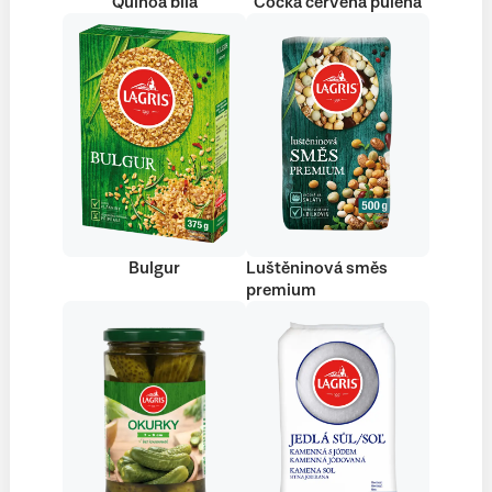
Quinoa bílá
Čočka červená půlená
Bulgur
Luštěninová směs
premium