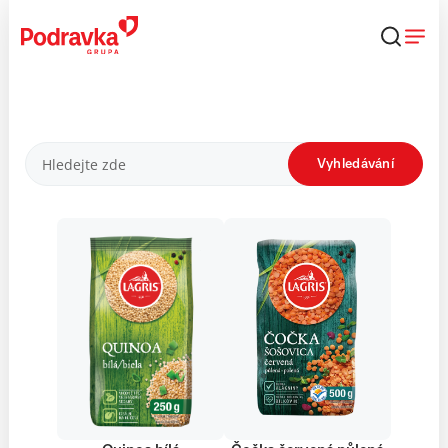
Přejít
k
obsahu
Produkty
Vyhledávání