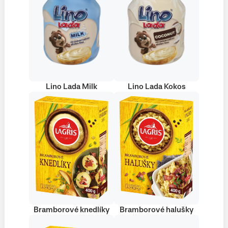
Lino Lada Milk
Lino Lada Kokos
Bramborové knedlíky
Bramborové halušky