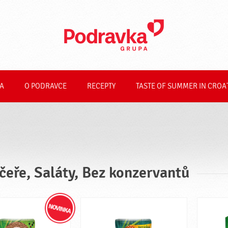
A
O PODRAVCE
RECEPTY
TASTE OF SUMMER IN CROA
čeře, Saláty, Bez konzervantů