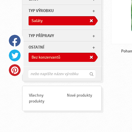
TYP VÝROBKU
Saláty
TYP PŘÍPRAVY
OSTATNÍ
Pohan
Bez konzervantů
H
l
e
d
a
Všechny
Nové produkty
t
produkty