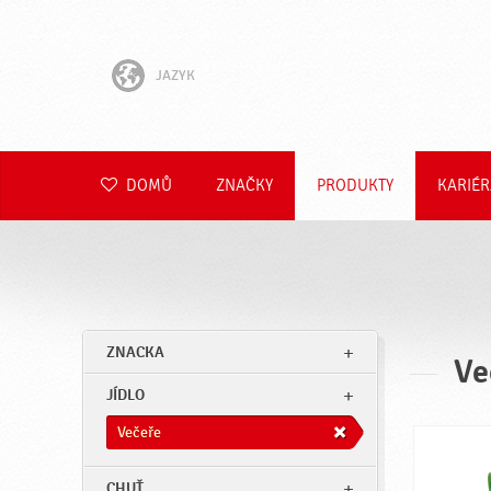
JAZYK
English
Hrvatski
DOMŮ
ZNAČKY
PRODUKTY
KARIÉR
Slovenščina
Slovenčina
Polski
ZNACKA
Ve
Română
JÍDLO
Deutsch
Večeře
CHUŤ