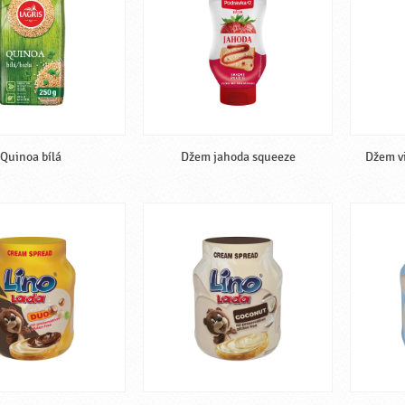
Quinoa bílá
Džem jahoda squeeze
Džem vi