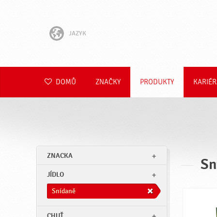
JAZYK
English
Hrvatski
DOMŮ
ZNAČKY
PRODUKTY
KARIÉR
Slovenščina
Slovenčina
Polski
ZNACKA
Sn
Română
JÍDLO
Deutsch
Snídaně
CHUŤ