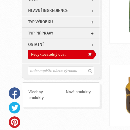
HLAVNÍ INGREDIENCE
TYP VÝROBKU
TYP PŘÍPRAVY
OSTATNÍ
Recyklovatelný obal
H
l
e
d
a
Všechny
Nové produkty
t
produkty