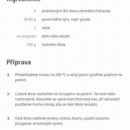
5
polévkových lžic Ajvaru jemného Podravka
50-60 g
polotvrdého sýra, např. gouda
1
vejce
na posypání
kmín nebo sezam
250 g
listového těsta
Příprava
Předehřejeme troubu na 200 °C a velký plech vyložíme papírem na
pečení.
Listové těsto rozbalíme na list papíru na pečení - čerstvé nebo
rozmražené. Pokusíme se vytvarovat čtvercový tvar, při válcování
použijeme trochu mouky, aby se nám těsto nelepilo.
Celé těsto natřeme tenkou vrstvou Ajvaru, spodní polovinu
posypeme strouhaným sýrem.