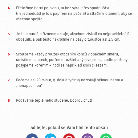
Přeložíme horní polovinu, tu bez sýra, přes spodní část
(nejjednodušší je to s papírem na pečení) a stlačíme dlaněmi, aby se
všechno spojilo.
Je-li to nutné, ořízneme okraje, abychom získali co nejpravidelnější
obdélník, a pak těsto nakrájíme na pásy o tloušťce asi 1,5 cm.
Srolujeme každý proužek otočením konců v opačném směru,
umístíme na plech, potřeme rozšlehaným vejcem a podle potřeby
posypeme kořením – hodí se například kmín či sezam.
Pečeme asi 20 minut, tj. dokud tyčinky nezískají pěknou barvu a
„nenapuchnou“.
Podáváme teplé nebo studené. Dobrou chuť!
Sdílejte, pokud se Vám líbil tento obsah