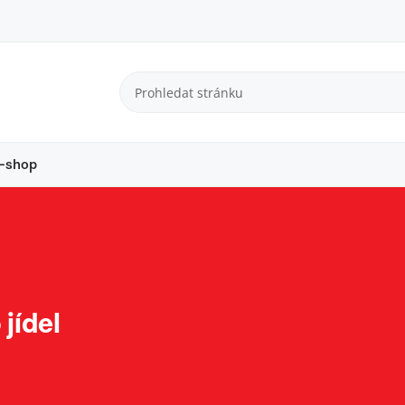
-shop
jídel