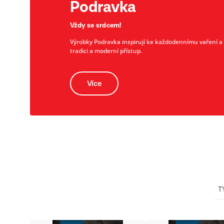
Podravka
Vždy se srdcem!
Výrobky Podravka inspirují ke každodennímu vaření a př
tradici a moderní přístup.
Více
T