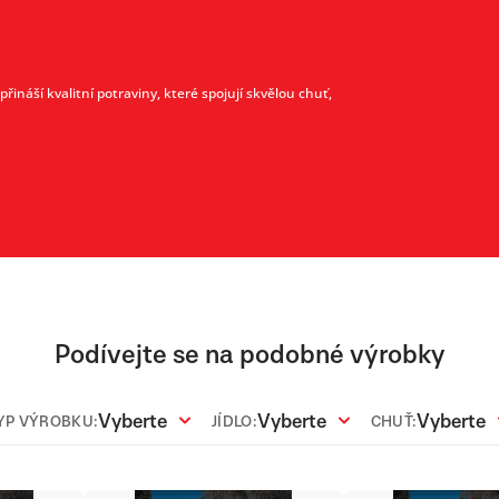
ináší kvalitní potraviny, které spojují skvělou chuť,
Podívejte se na podobné výrobky
Vyberte
Vyberte
Vyberte
YP VÝROBKU:
JÍDLO:
CHUŤ: