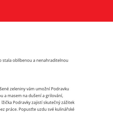
no stala oblíbenou a nenahraditelnou
sušené zeleniny vám umožní Podravku
ou a masem na dušení a grilování,
 lžička Podravky zajistí skutečný zážitek
ez práce. Popusťte uzdu své kulinářské