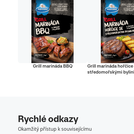
Grill marináda BBQ
Grill marináda hořčice
středomořskými byli
Rychlé odkazy
Okamžitý přístup k souvisejícímu