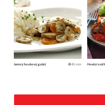
Jemný houbový guláš
45 min
Hovězí svíč