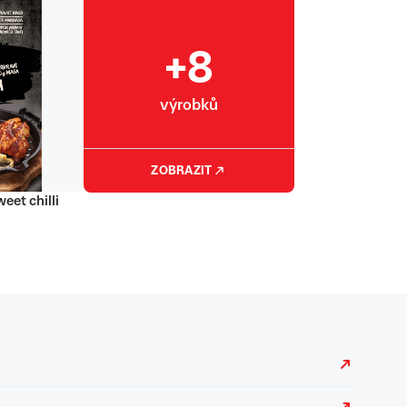
+8
výrobků
ZOBRAZIT
eet chilli