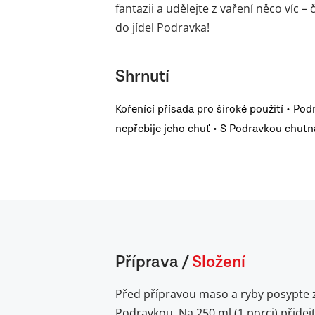
fantazii a udělejte z vaření něco víc 
do jídel Podravka!
Shrnutí
Kořenící přísada pro široké použití • Pod
nepřebije jeho chuť • S Podravkou chutná
Příprava
/
Složení
Před přípravou maso a ryby posypte 
Podravkou. Na 250 ml (1 porci) přidej