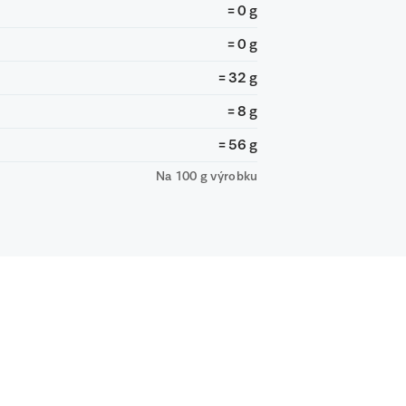
= 0 g
= 0 g
= 32 g
= 8 g
= 56 g
Na 100 g výrobku