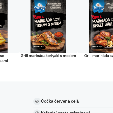
 se
Grill marináda teriyaki s medem
Grill marináda sw
nkami
Čočka červená celá