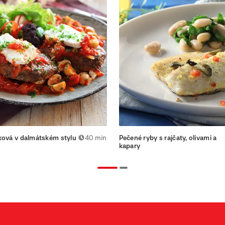
ková v dalmátském stylu
40 min
Pečené ryby s rajčaty, olivami a
kapary