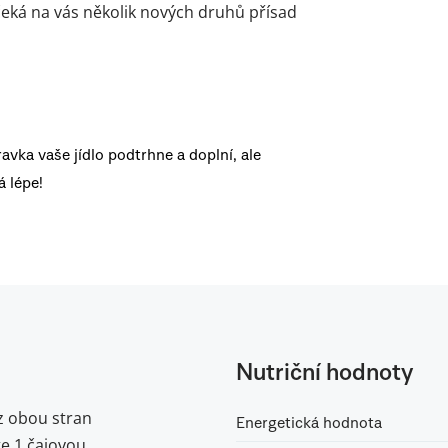
– čeká na vás několik nových druhů přísad
ravka vaše jídlo podtrhne a doplní, ale
 lépe!
Nutriční hodnoty
z obou stran
Energetická hodnota
te 1 čajovou