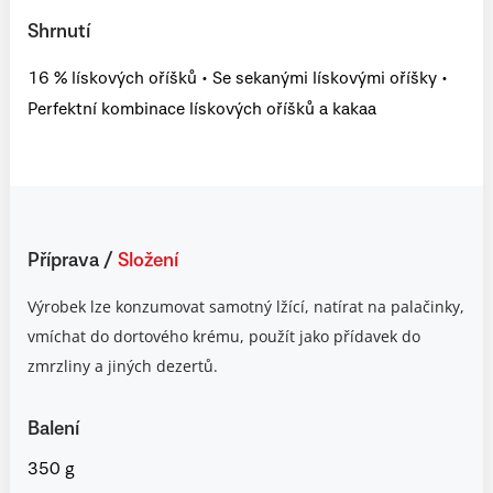
Shrnutí
16 % lískových oříšků • Se sekanými lískovými oříšky •
Perfektní kombinace lískových oříšků a kakaa
Příprava
/
Složení
Výrobek lze konzumovat samotný lžící, natírat na palačinky,
vmíchat do dortového krému, použít jako přídavek do
zmrzliny a jiných dezertů.
Balení
350 g