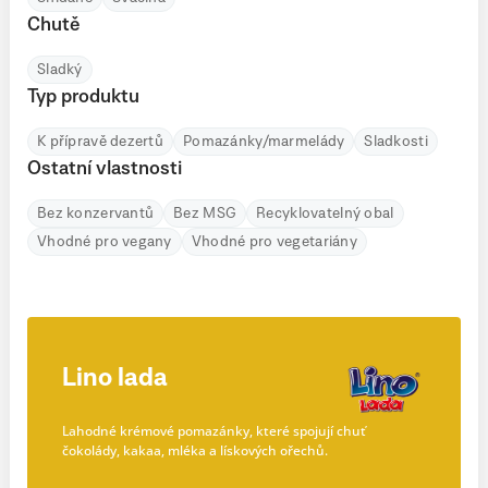
Chutě
Sladký
Typ produktu
K přípravě dezertů
Pomazánky/marmelády
Sladkosti
Ostatní vlastnosti
Bez konzervantů
Bez MSG
Recyklovatelný obal
Vhodné pro vegany
Vhodné pro vegetariány
Lino lada
Lahodné krémové pomazánky, které spojují chuť
čokolády, kakaa, mléka a lískových ořechů.