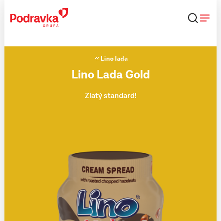
Přejít
k
obsahu
Lino lada
Lino Lada Gold
Zlatý standard!