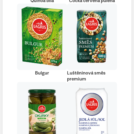
Quinoa bílá
Čočka červená půlená
Bulgur
Luštěninová směs
premium