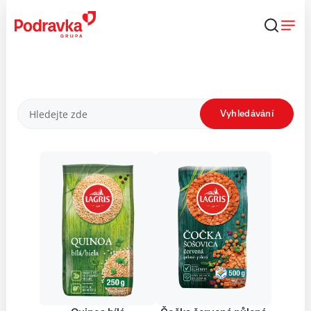
Přejít
k
obsahu
Produkty
Vyhledávání