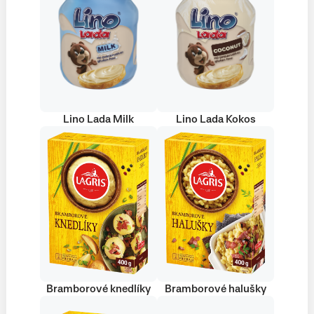
Lino Lada Milk
Lino Lada Kokos
Bramborové knedlíky
Bramborové halušky