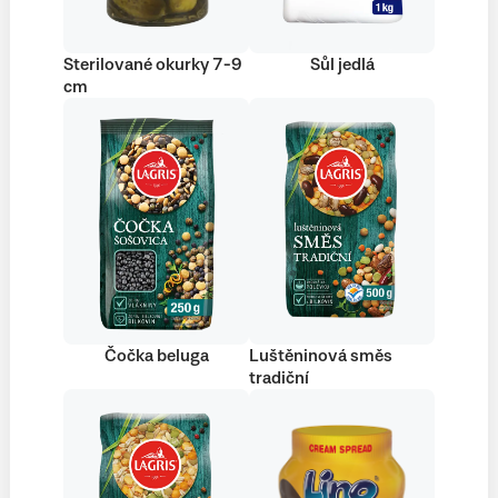
Sterilované okurky 7-9
Sůl jedlá
cm
Čočka beluga
Luštěninová směs
tradiční