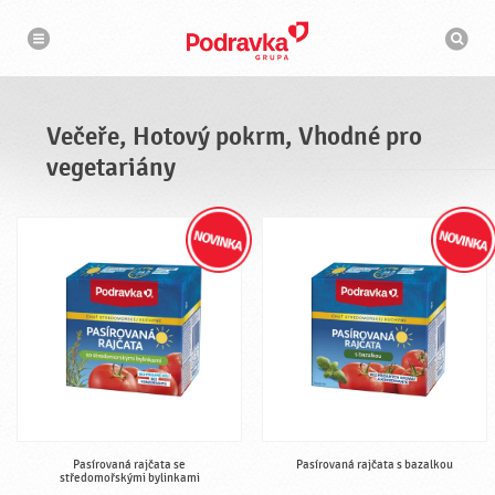
n
V
a
y
v
h
i
g
l
a
e
c
d
e
á
Večeře, Hotový pokrm, Vhodné pro
v
a
vegetariány
č
Pasírovaná rajčata se
Pasírovaná rajčata s bazalkou
středomořskými bylinkami