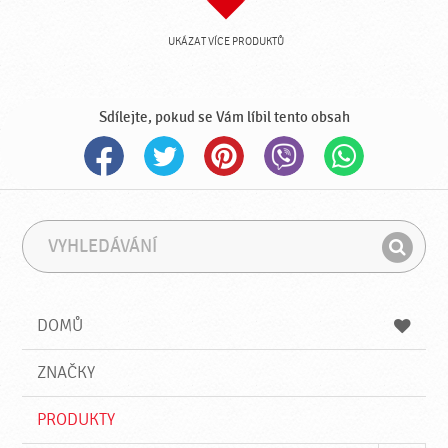
UKÁZAT VÍCE PRODUKTŮ
Sdílejte, pokud se Vám líbil tento obsah
V
F
y
r
H
h
á
l
l
z
e
e
e
DOMŮ
d
d
á
a
v
ZNAČKY
t
á
n
PRODUKTY
í