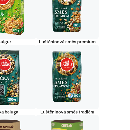
Bulgur
Luštěninová směs premium
ka beluga
Luštěninová směs tradiční