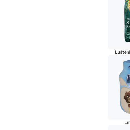
Luštěn
Li