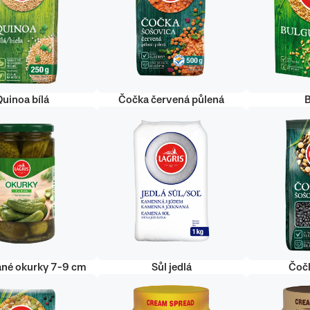
uinoa bílá
Čočka červená půlená
ané okurky 7-9 cm
Sůl jedlá
Čoč