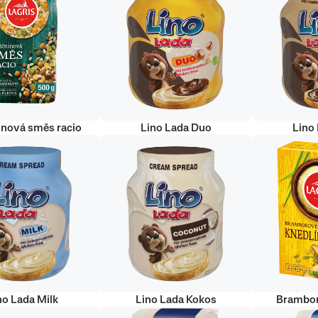
inová směs racio
Lino Lada Duo
Lino
no Lada Milk
Lino Lada Kokos
Brambor