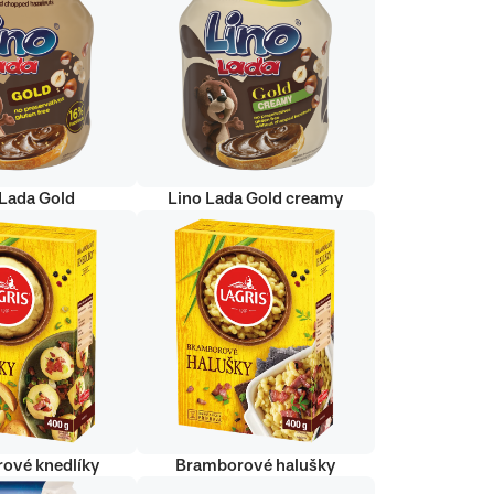
 Lada Gold
Lino Lada Gold creamy
ové knedlíky
Bramborové halušky