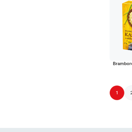
Bramboro
1