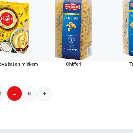
vá kaše s mlékem
Chifferi
T
2
…
6