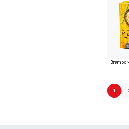
Bramboro
1