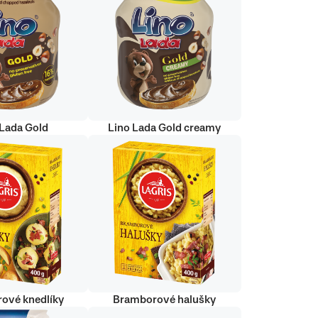
 Lada Gold
Lino Lada Gold creamy
ové knedlíky
Bramborové halušky