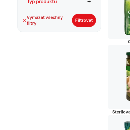
Typ produktu
Vymazat všechny
Filtrovat
filtry
Q
Sterilov