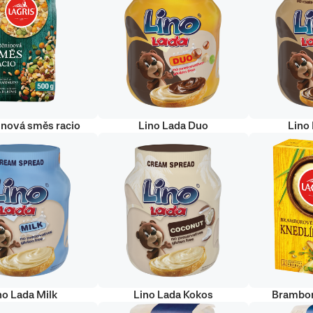
inová směs racio
Lino Lada Duo
Lino
no Lada Milk
Lino Lada Kokos
Brambor