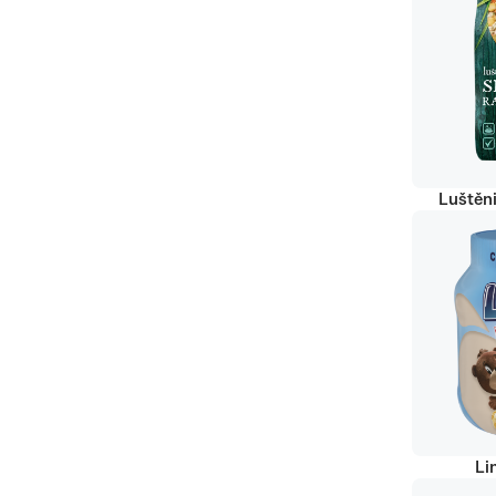
Luštěn
Li