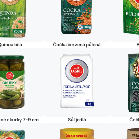
uinoa bílá
Čočka červená půlená
ané okurky 7-9 cm
Sůl jedlá
Čoč