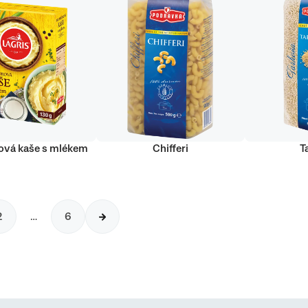
vá kaše s mlékem
Chifferi
T
2
…
6