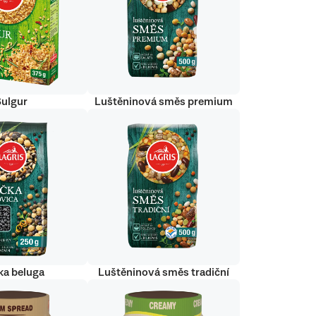
Bulgur
Luštěninová směs premium
ka beluga
Luštěninová směs tradiční