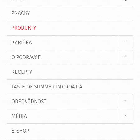
d
d
á
a
v
ZNAČKY
t
á
n
PRODUKTY
í
KARIÉRA
O PODRAVCE
RECEPTY
TASTE OF SUMMER IN CROATIA
ODPOVĚDNOST
MÉDIA
E-SHOP