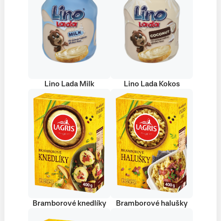
Lino Lada Milk
Lino Lada Kokos
Bramborové knedlíky
Bramborové halušky