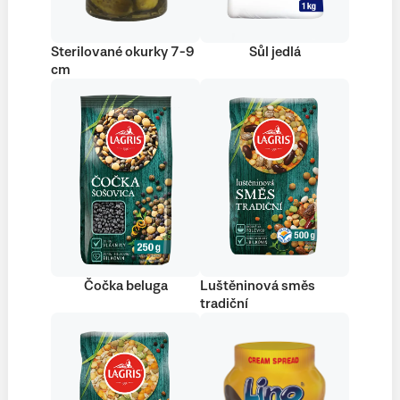
Sterilované okurky 7-9
Sůl jedlá
cm
Čočka beluga
Luštěninová směs
tradiční