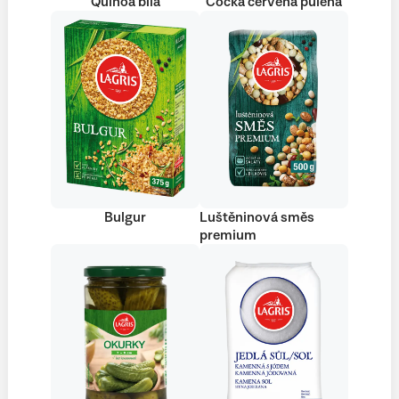
Quinoa bílá
Čočka červená půlená
Bulgur
Luštěninová směs
premium