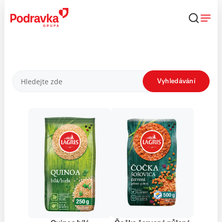
Přejít
k
obsahu
Produkty
Vyhledávání