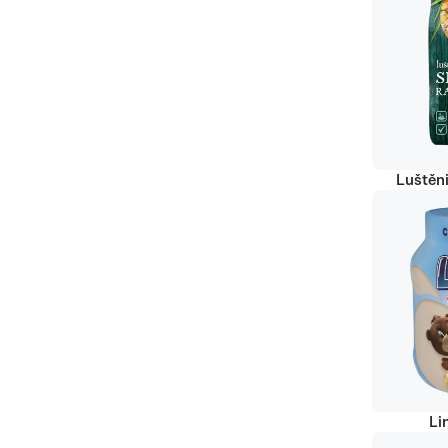
Luštěn
Li