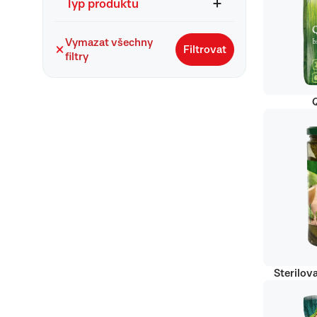
Typ produktu
Vymazat všechny
Filtrovat
filtry
Q
Sterilov