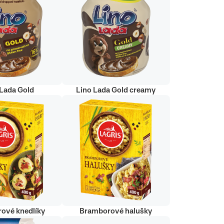
 Lada Gold
Lino Lada Gold creamy
ové knedlíky
Bramborové halušky