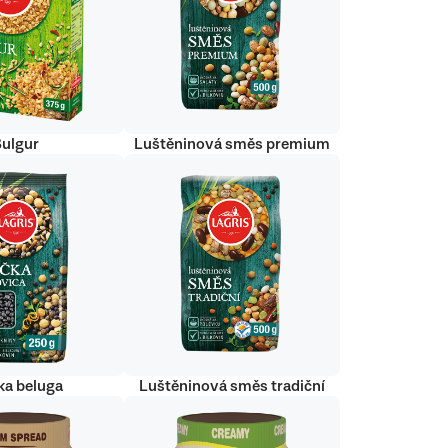
Bulgur
Luštěninová směs premium
ka beluga
Luštěninová směs tradiční