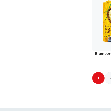
Bramboro
1