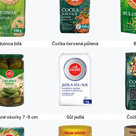
uinoa bílá
Čočka červená půlená
ané okurky 7-9 cm
Sůl jedlá
Čoč