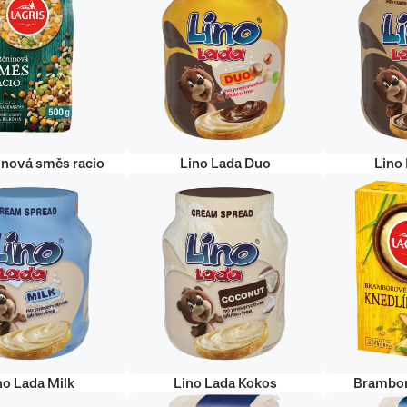
inová směs racio
Lino Lada Duo
Lino
no Lada Milk
Lino Lada Kokos
Brambor