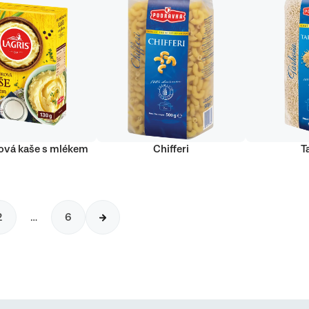
vá kaše s mlékem
Chifferi
T
2
…
6