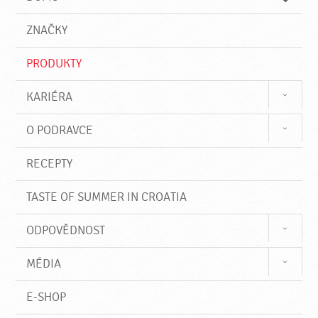
d
d
á
a
v
ZNAČKY
t
á
n
PRODUKTY
í
KARIÉRA
O PODRAVCE
RECEPTY
TASTE OF SUMMER IN CROATIA
ODPOVĚDNOST
MÉDIA
E-SHOP