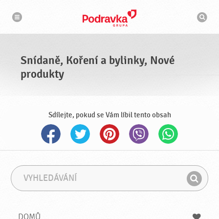
n
V
a
y
v
h
i
g
l
a
e
c
d
e
á
Snídaně, Koření a bylinky, Nové
v
a
produkty
č
Sdílejte, pokud se Vám líbil tento obsah
V
F
y
r
H
h
á
l
l
z
e
e
e
DOMŮ