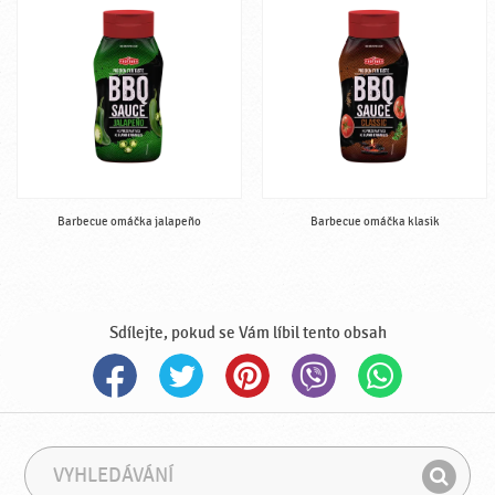
Barbecue omáčka jalapeño
Barbecue omáčka klasik
Sdílejte, pokud se Vám líbil tento obsah
V
F
y
r