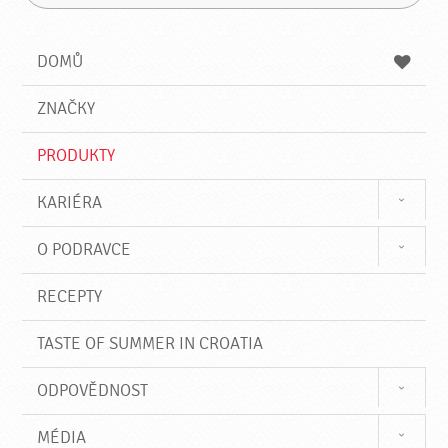
H
h
á
l
l
z
e
e
e
DOMŮ
d
d
á
a
v
ZNAČKY
t
á
n
PRODUKTY
í
KARIÉRA
O PODRAVCE
RECEPTY
TASTE OF SUMMER IN CROATIA
ODPOVĚDNOST
MÉDIA