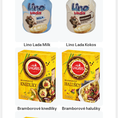
Lino Lada Milk
Lino Lada Kokos
Bramborové knedlíky
Bramborové halušky