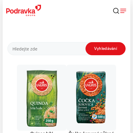
Přejít
k
obsahu
Produkty
Vyhledávání