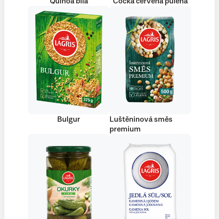
Quinoa bílá
Čočka červená půlená
Bulgur
Luštěninová směs
premium