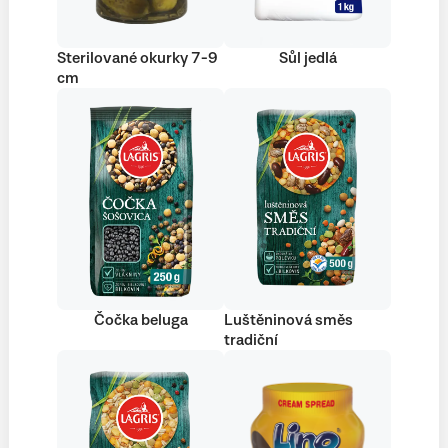
Sterilované okurky 7-9
Sůl jedlá
cm
Čočka beluga
Luštěninová směs
tradiční