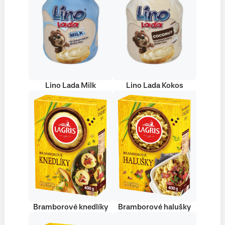
Lino Lada Milk
Lino Lada Kokos
Bramborové knedlíky
Bramborové halušky