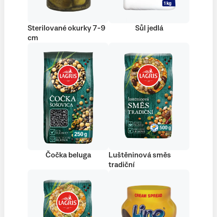
Sterilované okurky 7-9
Sůl jedlá
cm
Čočka beluga
Luštěninová směs
tradiční