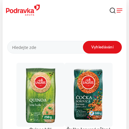
Přejít
k
obsahu
Produkty
Vyhledávání