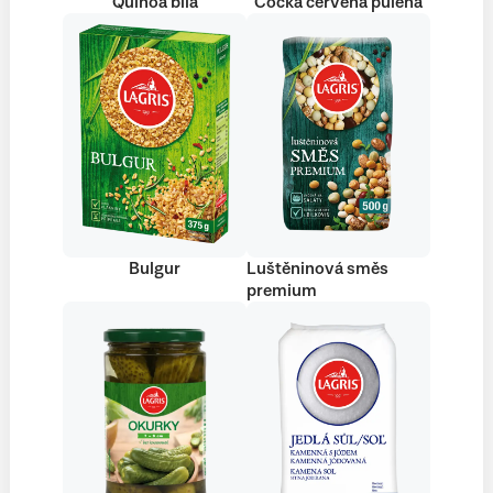
Quinoa bílá
Čočka červená půlená
Bulgur
Luštěninová směs
premium