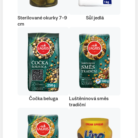
Sterilované okurky 7-9
Sůl jedlá
cm
Čočka beluga
Luštěninová směs
tradiční