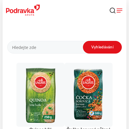
Přejít
k
obsahu
Produkty
Vyhledávání