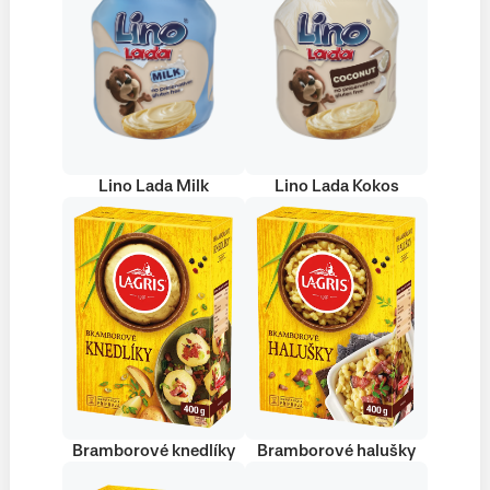
Lino Lada Milk
Lino Lada Kokos
Bramborové knedlíky
Bramborové halušky