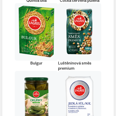
Quinoa bílá
Čočka červená půlená
Bulgur
Luštěninová směs
premium