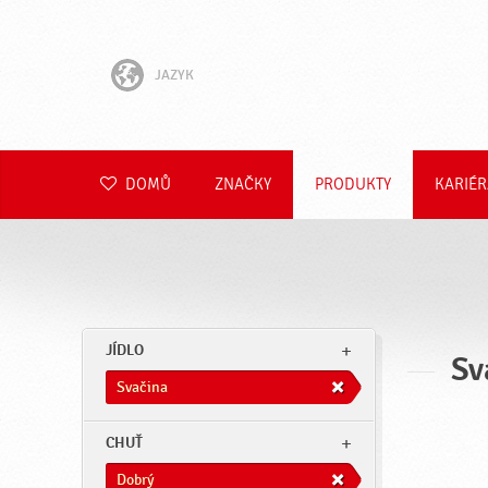
JAZYK
English
Hrvatski
DOMŮ
ZNAČKY
PRODUKTY
KARIÉR
Slovenščina
Slovenčina
Polski
JÍDLO
Sv
Română
Svačina
Deutsch
CHUŤ
Dobrý