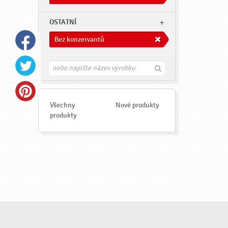
OSTATNÍ
Bez konzervantů
H
l
e
d
a
Všechny
Nové produkty
t
produkty