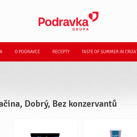
A
O PODRAVCE
RECEPTY
TASTE OF SUMMER IN CROA
ačina, Dobrý, Bez konzervantů