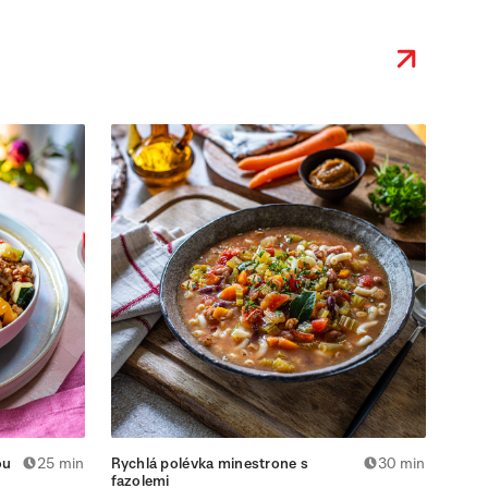
ou
25 min
Rychlá polévka minestrone s
30 min
Rychl
fazolemi