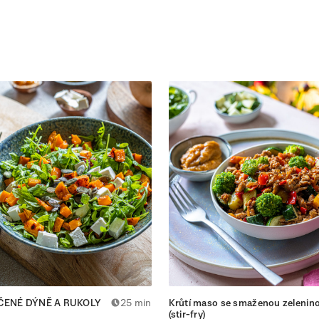
EČENÉ DÝNĚ A RUKOLY
25 min
Krůtí maso se smaženou zelenin
(stir-fry)