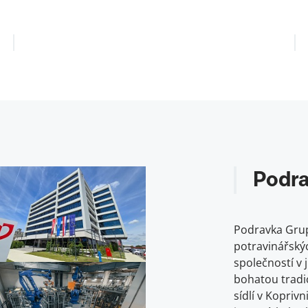
Podr
Podravka Grup
potravinářský
společností v 
bohatou tradic
sídlí v Koprivn