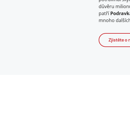
důvěru milion
patří
Podravk
mnoho dalších
Zjistěte o 