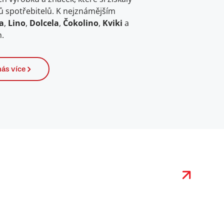
ů spotřebitelů. K nejznámějším
a
,
Lino
,
Dolcela
,
Čokolino
,
Kviki
a
.
nás více