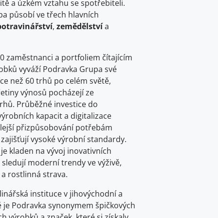
litě a úzkém vztahu se spotřebiteli.
a působí ve třech hlavních
potravinářství
,
zemědělství
a
00 zaměstnanci a portfoliem čítajícím
robků vyváží Podravka Grupa své
ce než 60 trhů po celém světě,
řetiny výnosů pocházejí ze
trhů. Průběžné investice do
robních kapacit a digitalizace
lejší přizpůsobování potřebám
 zajišťují vysoké výrobní standardy.
 je kladen na vývoj inovativních
 sledují moderní trendy ve výživě,
 a rostlinná strava.
linářská instituce v jihovýchodní a
ě je Podravka synonymem špičkových
h výrobků a značek, které si získaly