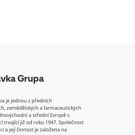
avka Grupa
a je jednou z předních
ch, zemědělských a farmaceutických
jihovýchodní a střední Evropě s
í trvající již od roku 1947. Společnost
ici a její činnost je založena na