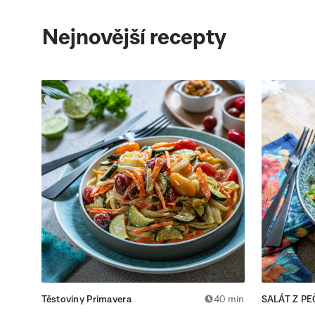
Nejnovější recepty
Těstoviny Primavera
40 min
SALÁT Z P