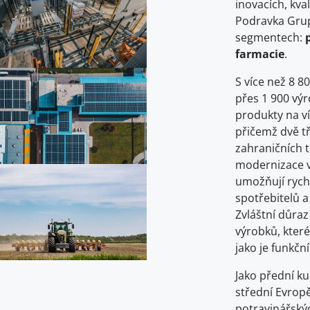
inovacích, kva
Podravka Grup
segmentech:
farmacie
.
S více než 8 8
přes 1 900 vý
produkty na ví
přičemž dvě t
zahraničních 
modernizace vý
umožňují rych
spotřebitelů a
Zvláštní důraz
výrobků, které
jako je funkční
Jako přední ku
střední Evrop
potravinářskýc