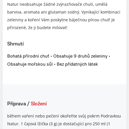
Natur neobsahuje žádné zvýrazňovače chuti, umělá
barviva, aromata ani glutaman sodný. Vynikající kombinací
zeleniny a koření Vám poskytne báječnou plnou chuť! Je
přirozené, že ji budete milovat!
Shrnutí
Bohatá přírodní chuť • Obsahuje 9 druhů zeleniny •
Obsahuje mořskou sůl • Bez přídatných látek
Příprava
/
Složení
během vaření nebo pečení okořeňte svůj pokrm Podravkou
Natur. 1 čajová lžička (3 g) je dostačující pro 250 ml (1