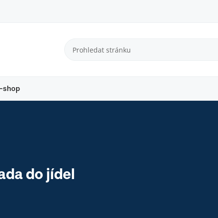
-shop
da do jídel