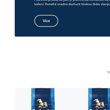
koření. Pomáhá snadno dochutit širokou škálu slanýc
Více
T