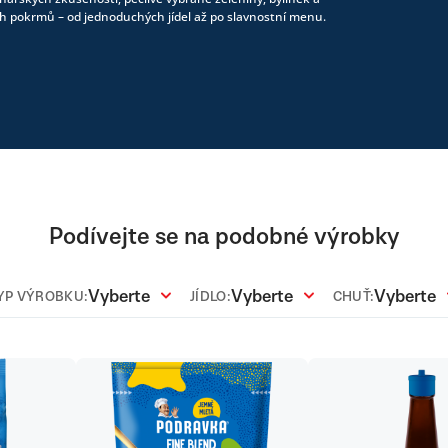
h pokrmů – od jednoduchých jídel až po slavnostní menu.
Podívejte se na podobné výrobky
Vyberte
Vyberte
Vyberte
YP VÝROBKU:
JÍDLO:
CHUŤ: