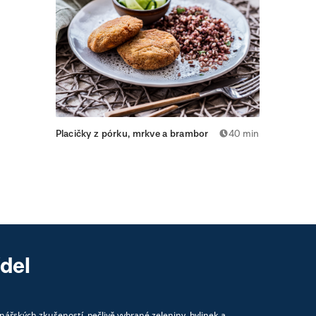
Placičky z pórku, mrkve a brambor
40 min
ídel
nářských zkušeností, pečlivě vybrané zeleniny, bylinek a