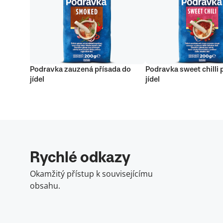
Podravka zauzená přísada do
Podravka sweet chilli 
jídel
jídel
Rychlé odkazy
Okamžitý přístup k souvisejícímu
obsahu.