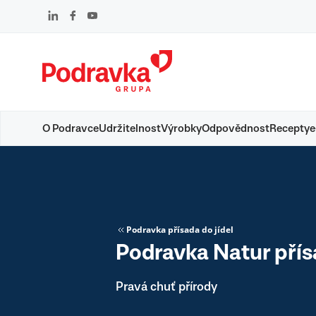
Přejít
k
obsahu
O Podravce
Udržitelnost
Výrobky
Odpovědnost
Recepty
e
Podravka přísada do jídel
Podravka Natur přísa
Pravá chuť přírody