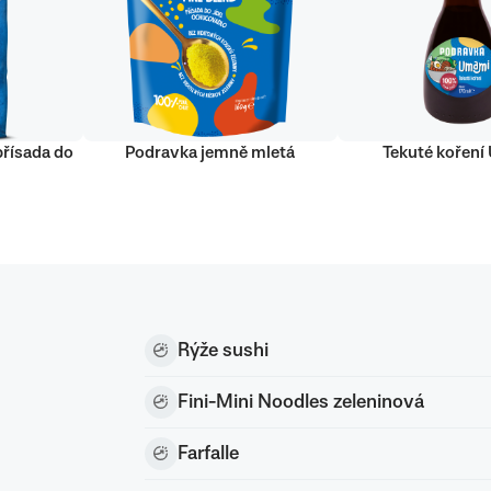
přísada do
Podravka jemně mletá
Tekuté kořen
Rýže sushi
Fini-Mini Noodles zeleninová
Farfalle