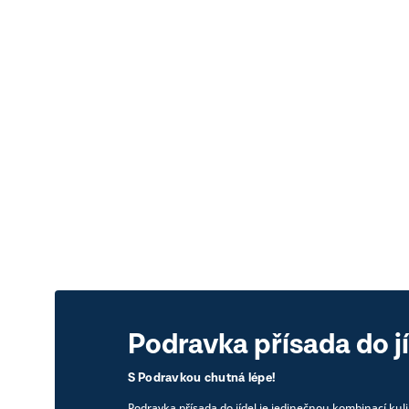
Podravka přísada do j
S Podravkou chutná lépe!
Podravka přísada do jídel je jedinečnou kombinací kuli