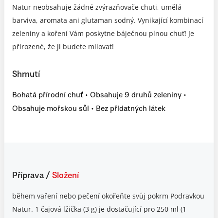
Natur neobsahuje žádné zvýrazňovače chuti, umělá
barviva, aromata ani glutaman sodný. Vynikající kombinací
zeleniny a koření Vám poskytne báječnou plnou chuť! Je
přirozené, že ji budete milovat!
Shrnutí
Bohatá přírodní chuť • Obsahuje 9 druhů zeleniny •
Obsahuje mořskou sůl • Bez přídatných látek
Příprava
/
Složení
během vaření nebo pečení okořeňte svůj pokrm Podravkou
Natur. 1 čajová lžička (3 g) je dostačující pro 250 ml (1