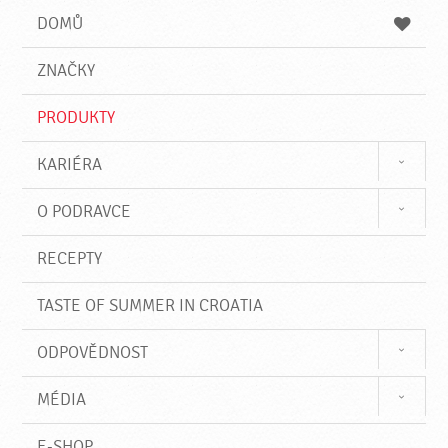
e
e
e
DOMŮ
d
d
á
a
v
ZNAČKY
t
á
n
PRODUKTY
í
KARIÉRA
O PODRAVCE
RECEPTY
TASTE OF SUMMER IN CROATIA
ODPOVĚDNOST
MÉDIA
E-SHOP