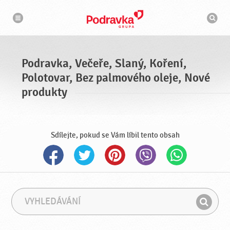
n
V
a
y
v
h
i
g
l
a
e
c
d
e
á
Podravka, Večeře, Slaný, Koření,
v
a
Polotovar, Bez palmového oleje, Nové
č
produkty
Sdílejte, pokud se Vám líbil tento obsah
V
F
y
r
H
h
á
l
l
z