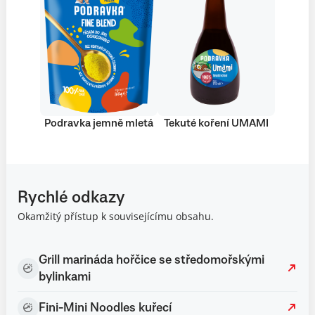
Podravka jemně mletá
Tekuté koření UMAMI
Rychlé odkazy
Okamžitý přístup k souvisejícímu obsahu.
Grill marináda hořčice se středomořskými
bylinkami
Fini-Mini Noodles kuřecí