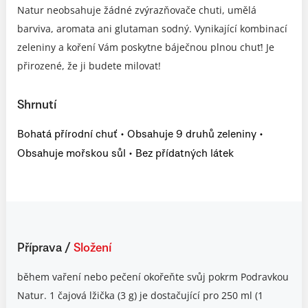
Natur neobsahuje žádné zvýrazňovače chuti, umělá
barviva, aromata ani glutaman sodný. Vynikající kombinací
zeleniny a koření Vám poskytne báječnou plnou chuť! Je
přirozené, že ji budete milovat!
Shrnutí
Bohatá přírodní chuť • Obsahuje 9 druhů zeleniny •
Obsahuje mořskou sůl • Bez přídatných látek
Příprava
/
Složení
během vaření nebo pečení okořeňte svůj pokrm Podravkou
Natur. 1 čajová lžička (3 g) je dostačující pro 250 ml (1