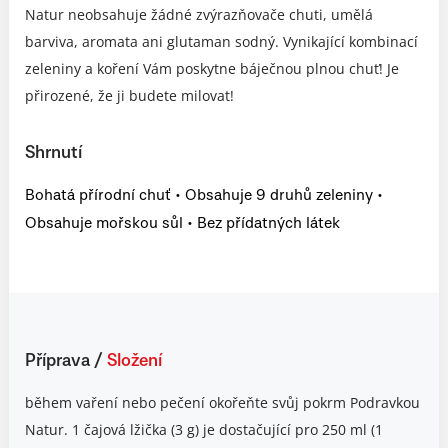
Natur neobsahuje žádné zvýrazňovače chuti, umělá
barviva, aromata ani glutaman sodný. Vynikající kombinací
zeleniny a koření Vám poskytne báječnou plnou chuť! Je
přirozené, že ji budete milovat!
Shrnutí
Bohatá přírodní chuť • Obsahuje 9 druhů zeleniny •
Obsahuje mořskou sůl • Bez přídatných látek
Příprava
/
Složení
během vaření nebo pečení okořeňte svůj pokrm Podravkou
Natur. 1 čajová lžička (3 g) je dostačující pro 250 ml (1