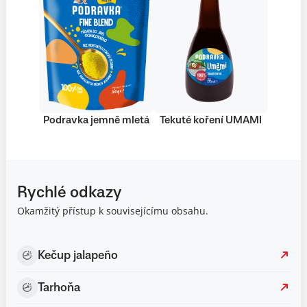
Podravka jemně mletá
Tekuté koření UMAMI
Rychlé odkazy
Okamžitý přístup k souvisejícímu obsahu.
Kečup jalapeño
Tarhoňa