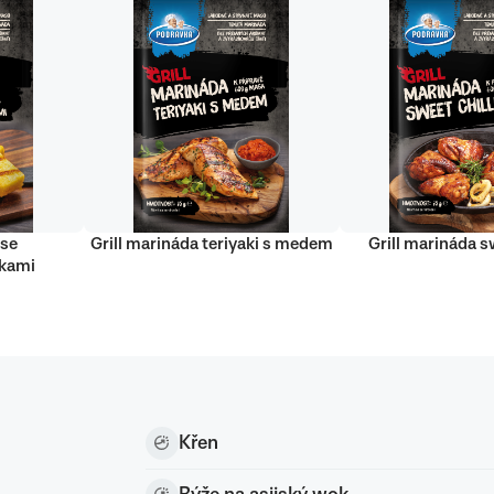
 se
Grill marináda teriyaki s medem
Grill marináda sw
nkami
Křen