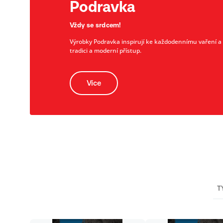
Podravka
Vždy se srdcem!
Výrobky Podravka inspirují ke každodennímu vaření a př
tradici a moderní přístup.
Více
T