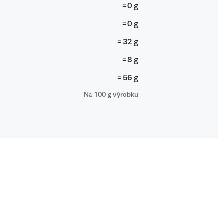
= 0 g
= 0 g
= 32 g
= 8 g
= 56 g
Na 100 g výrobku