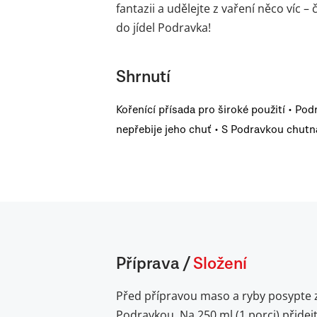
fantazii a udělejte z vaření něco víc 
do jídel Podravka!
Shrnutí
Kořenící přísada pro široké použití • Pod
nepřebije jeho chuť • S Podravkou chutná
Příprava
/
Složení
Před přípravou maso a ryby posypte 
Podravkou. Na 250 ml (1 porci) přidej