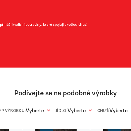
ináší kvalitní potraviny, které spojují skvělou chuť,
Podívejte se na podobné výrobky
Vyberte
Vyberte
Vyberte
YP VÝROBKU:
JÍDLO:
CHUŤ: