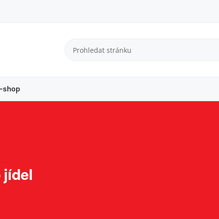
-shop
jídel