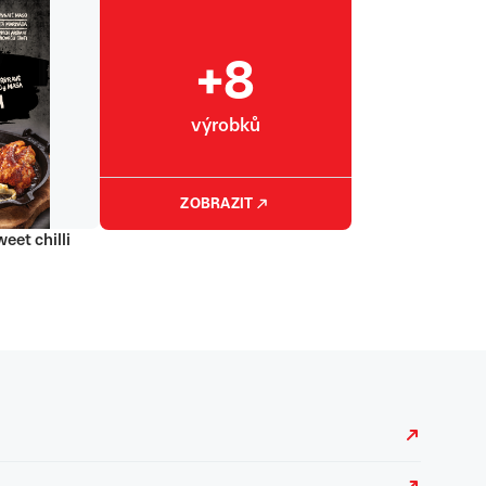
+8
výrobků
ZOBRAZIT
eet chilli