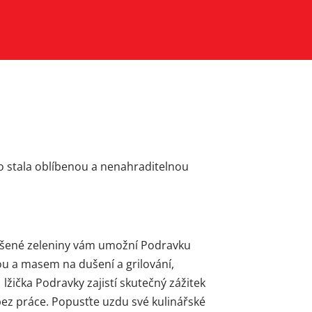
no stala oblíbenou a nenahraditelnou
sušené zeleniny vám umožní Podravku
ou a masem na dušení a grilování,
 lžička Podravky zajistí skutečný zážitek
ez práce. Popusťte uzdu své kulinářské