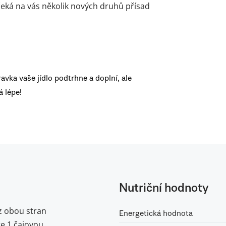
– čeká na vás několik nových druhů přísad
ravka vaše jídlo podtrhne a doplní, ale
 lépe!
Nutriční hodnoty
z obou stran
Energetická hodnota
te 1 čajovou