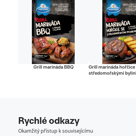
Grill marináda BBQ
Grill marináda hořčice
středomořskými byli
Rychlé odkazy
Okamžitý přístup k souvisejícímu