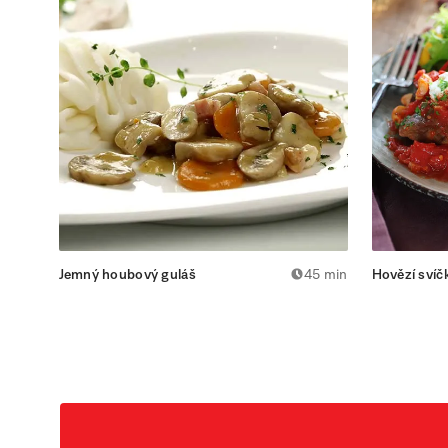
Jemný houbový guláš
45 min
Hovězí svíč