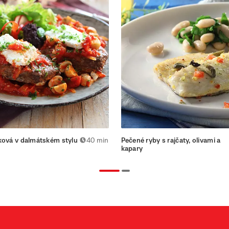
ková v dalmátském stylu
40 min
Pečené ryby s rajčaty, olivami a
kapary