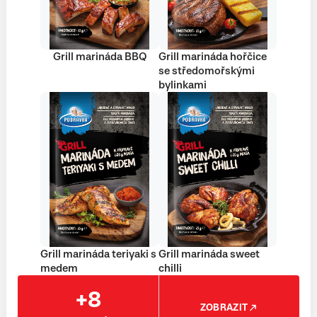
Grill marináda BBQ
Grill marináda hořčice
se středomořskými
bylinkami
Grill marináda teriyaki s
Grill marináda sweet
medem
chilli
+8
ZOBRAZIT