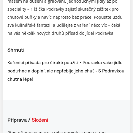
masem na dušení a grilování, jednoduchými jídly až po
speciality – 1 lžička Podravky zajistí skutečný zážitek pro
chuťové buňky a navíc naprosto bez práce. Popusťte uzdu
své kulinářské fantazii a udělejte z vaření něco víc – čeká
na vás několik nových druhů přísad do jídel Podravka!
Shrnutí
Kořenící přísada pro široké použití • Podravka vaše jídlo
podtrhne a doplní, ale nepřebije jeho chuť • S Podravkou
chutná lépe!
Příprava
/
Složení
Před přípravou maso a ryby posypte z obou stran