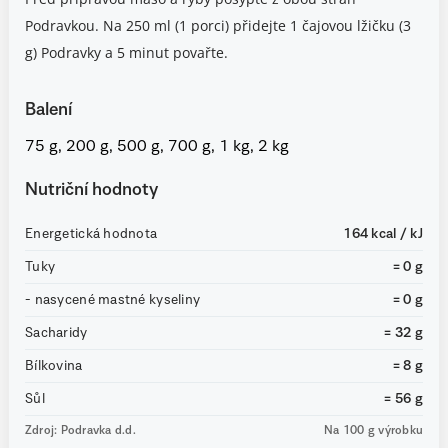
Podravkou. Na 250 ml (1 porci) přidejte 1 čajovou lžičku (3
g) Podravky a 5 minut povařte.
Balení
75 g, 200 g, 500 g, 700 g, 1 kg, 2 kg
Nutriční hodnoty
Energetická hodnota
164 kcal / kJ
Tuky
= 0 g
- nasycené mastné kyseliny
= 0 g
Sacharidy
= 32 g
Bílkovina
= 8 g
Sůl
= 56 g
Zdroj: Podravka d.d.
Na 100 g výrobku