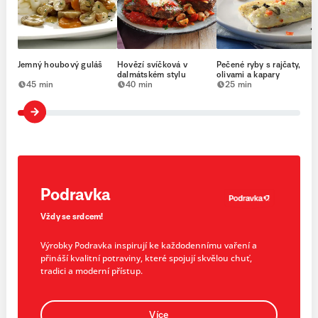
Jemný houbový guláš
Hovězí svíčková v
Pečené ryby s rajčaty,
dalmátském stylu
olivami a kapary
45 min
40 min
25 min
Podravka
Vždy se srdcem!
Výrobky Podravka inspirují ke každodennímu vaření a
přináší kvalitní potraviny, které spojují skvělou chuť,
tradici a moderní přístup.
Více