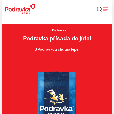
Přejít
k
obsahu
Podravka
Podravka přísada do jídel
S Podravkou chutná lépe!