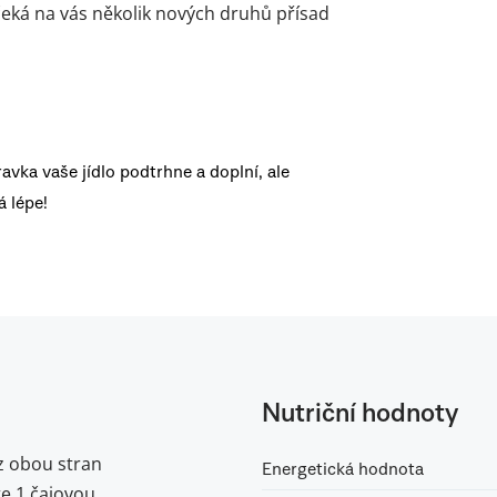
– čeká na vás několik nových druhů přísad
ravka vaše jídlo podtrhne a doplní, ale
 lépe!
Nutriční hodnoty
z obou stran
Energetická hodnota
te 1 čajovou