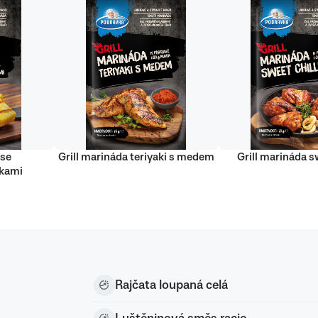
 se
Grill marináda teriyaki s medem
Grill marináda sw
nkami
Rajčata loupaná celá