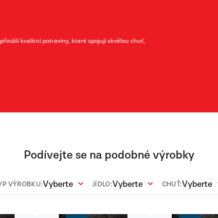
ináší kvalitní potraviny, které spojují skvělou chuť,
Podívejte se na podobné výrobky
Vyberte
Vyberte
Vyberte
YP VÝROBKU:
JÍDLO:
CHUŤ: