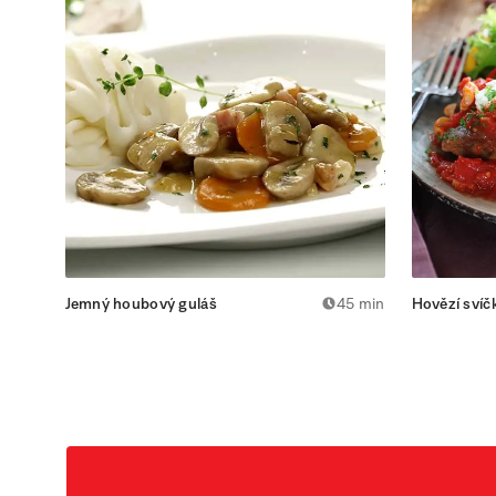
Jemný houbový guláš
45 min
Hovězí svíč