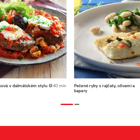
ková v dalmátském stylu
40 min
Pečené ryby s rajčaty, olivami a
kapary