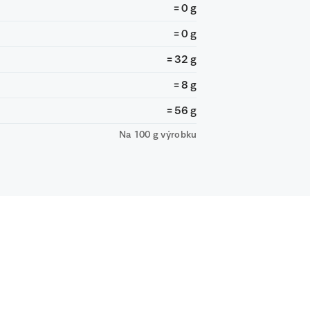
= 0 g
= 0 g
= 32 g
= 8 g
= 56 g
Na 100 g výrobku