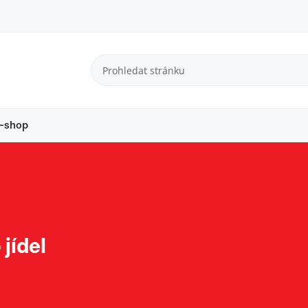
-shop
jídel