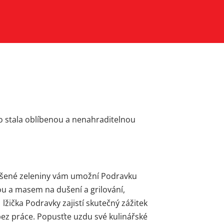
no stala oblíbenou a nenahraditelnou
sušené zeleniny vám umožní Podravku
ou a masem na dušení a grilování,
 lžička Podravky zajistí skutečný zážitek
ez práce. Popusťte uzdu své kulinářské