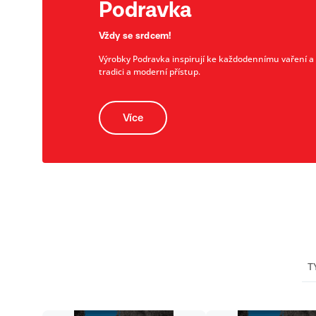
Podravka
Vždy se srdcem!
Výrobky Podravka inspirují ke každodennímu vaření a př
tradici a moderní přístup.
Více
T