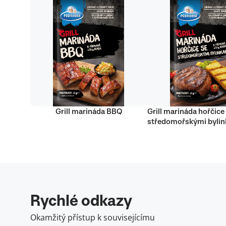
Grill marináda BBQ
Grill marináda hořčice
středomořskými byli
Rychlé odkazy
Okamžitý přístup k souvisejícímu