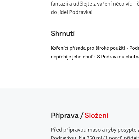
fantazii a udělejte z vaření něco víc 
do jídel Podravka!
Shrnutí
Kořenící přísada pro široké použití • Pod
nepřebije jeho chuť • S Podravkou chutná
Příprava
/
Složení
Před přípravou maso a ryby posypte 
Podravkou. Na 250 ml (1 porci) přidej