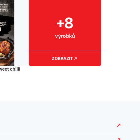
+8
výrobků
ZOBRAZIT
eet chilli