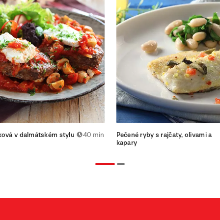
ková v dalmátském stylu
40 min
Pečené ryby s rajčaty, olivami a
kapary