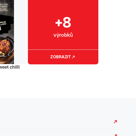
+8
výrobků
ZOBRAZIT
eet chilli