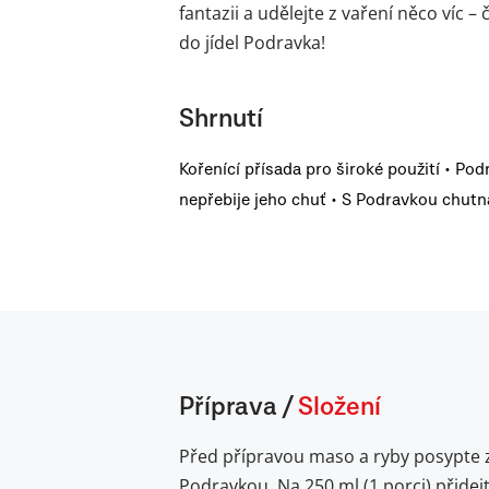
fantazii a udělejte z vaření něco víc 
do jídel Podravka!
Shrnutí
Kořenící přísada pro široké použití • Pod
nepřebije jeho chuť • S Podravkou chutná
Příprava
/
Složení
Před přípravou maso a ryby posypte 
Podravkou. Na 250 ml (1 porci) přidej