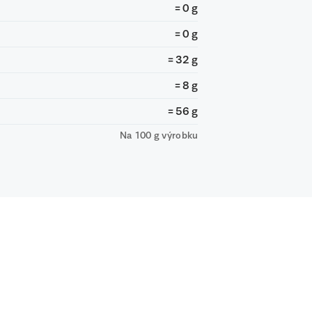
= 0 g
= 0 g
= 32 g
= 8 g
= 56 g
Na 100 g výrobku