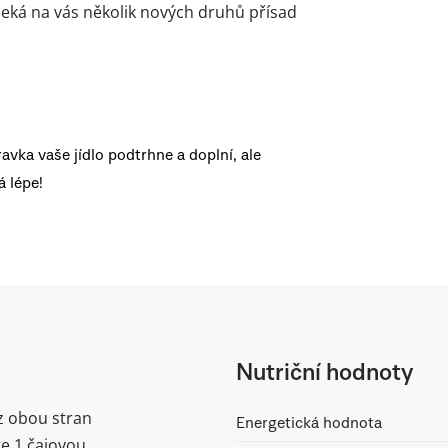
– čeká na vás několik nových druhů přísad
ravka vaše jídlo podtrhne a doplní, ale
 lépe!
Nutriční hodnoty
z obou stran
Energetická hodnota
te 1 čajovou