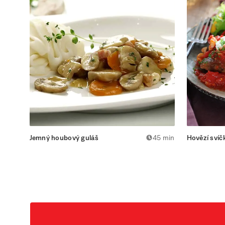
Jemný houbový guláš
45 min
Hovězí svíč