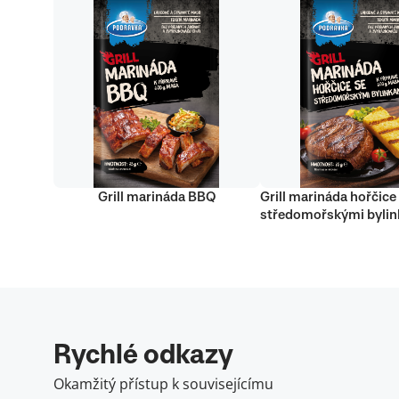
Grill marináda BBQ
Grill marináda hořčice
středomořskými byli
Rychlé odkazy
Okamžitý přístup k souvisejícímu