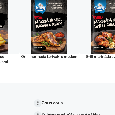
 se
Grill marináda teriyaki s medem
Grill marináda sw
nkami
Cous cous