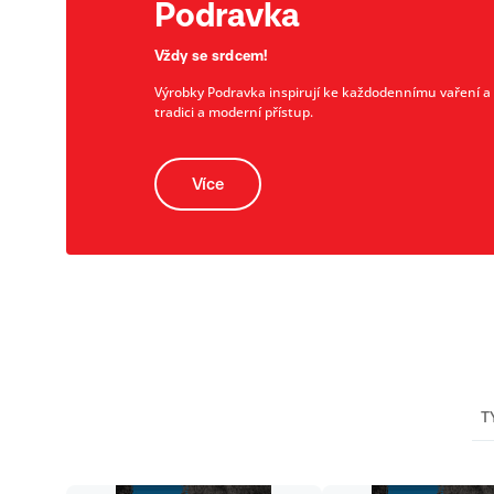
Podravka
Vždy se srdcem!
Výrobky Podravka inspirují ke každodennímu vaření a př
tradici a moderní přístup.
Více
T