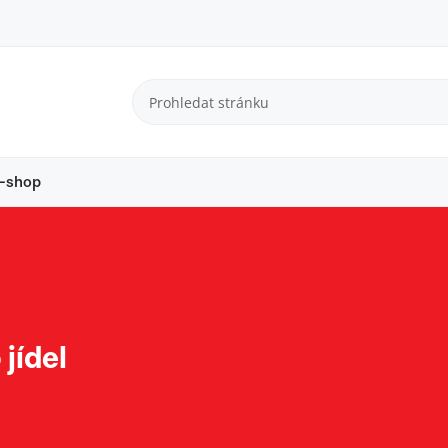
-shop
jídel