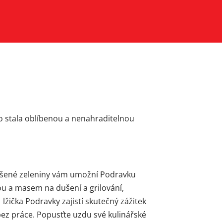
no stala oblíbenou a nenahraditelnou
sušené zeleniny vám umožní Podravku
ou a masem na dušení a grilování,
 lžička Podravky zajistí skutečný zážitek
ez práce. Popusťte uzdu své kulinářské