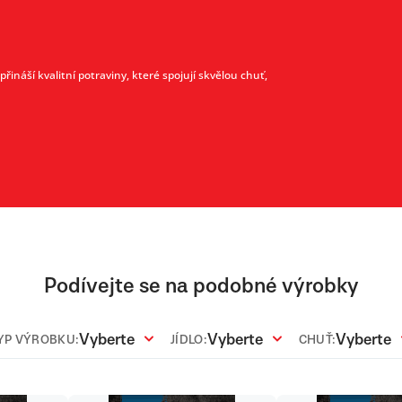
ináší kvalitní potraviny, které spojují skvělou chuť,
Podívejte se na podobné výrobky
Vyberte
Vyberte
Vyberte
YP VÝROBKU:
JÍDLO:
CHUŤ: