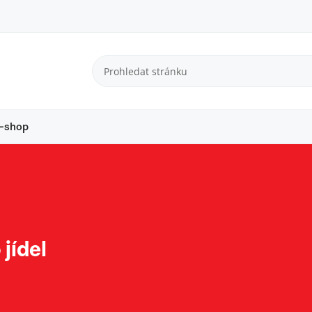
-shop
jídel