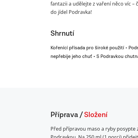
fantazii a udělejte z vaření něco víc 
do jídel Podravka!
Shrnutí
Kořenící přísada pro široké použití • Pod
nepřebije jeho chuť • S Podravkou chutná
Příprava
/
Složení
Před přípravou maso a ryby posypte 
Podravkou. Na 250 ml (1 porci) přidej