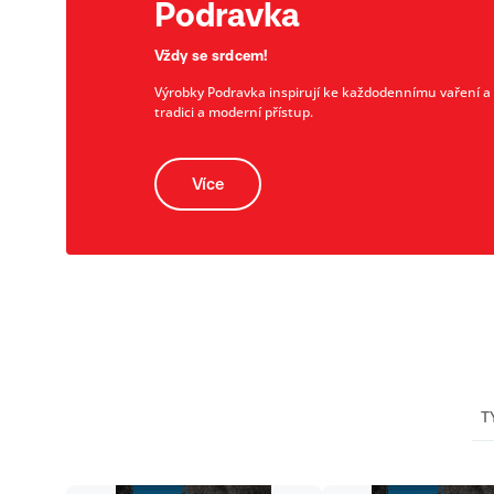
Podravka
Vždy se srdcem!
Výrobky Podravka inspirují ke každodennímu vaření a př
tradici a moderní přístup.
Více
T