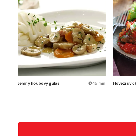
Jemný houbový guláš
45 min
Hovězí svíč