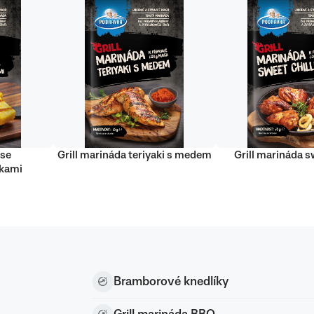
 se
Grill marináda teriyaki s medem
Grill marináda sw
nkami
Bramborové knedlíky