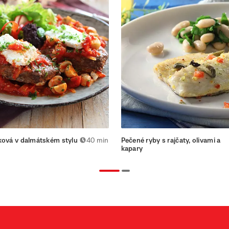
ková v dalmátském stylu
40 min
Pečené ryby s rajčaty, olivami a
kapary