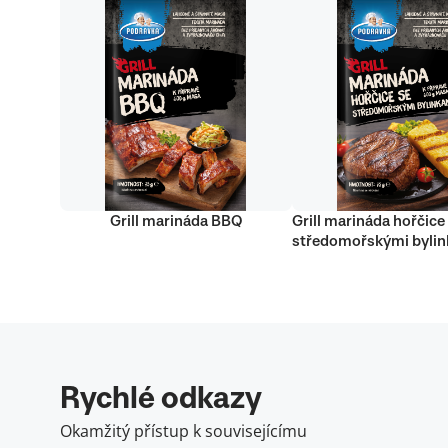
Grill marináda BBQ
Grill marináda hořčice
středomořskými byli
Rychlé odkazy
Okamžitý přístup k souvisejícímu