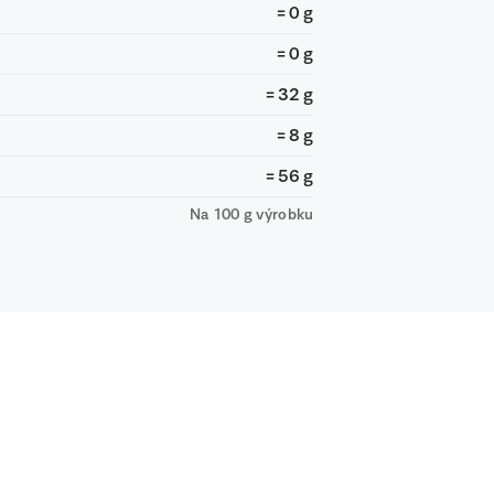
= 0 g
= 0 g
= 32 g
= 8 g
= 56 g
Na 100 g výrobku