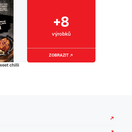
+8
výrobků
ZOBRAZIT
eet chilli