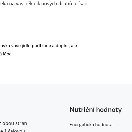
– čeká na vás několik nových druhů přísad
ravka vaše jídlo podtrhne a doplní, ale
 lépe!
Nutriční hodnoty
z obou stran
Energetická hodnota
te 1 čajovou