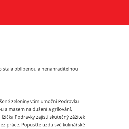
no stala oblíbenou a nenahraditelnou
sušené zeleniny vám umožní Podravku
ou a masem na dušení a grilování,
 lžička Podravky zajistí skutečný zážitek
ez práce. Popusťte uzdu své kulinářské