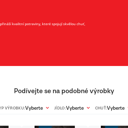
ináší kvalitní potraviny, které spojují skvělou chuť,
Podívejte se na podobné výrobky
Vyberte
Vyberte
Vyberte
YP VÝROBKU:
JÍDLO:
CHUŤ: