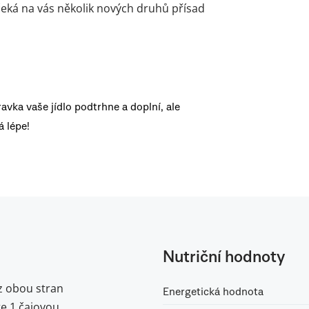
– čeká na vás několik nových druhů přísad
ravka vaše jídlo podtrhne a doplní, ale
 lépe!
Nutriční hodnoty
z obou stran
Energetická hodnota
te 1 čajovou