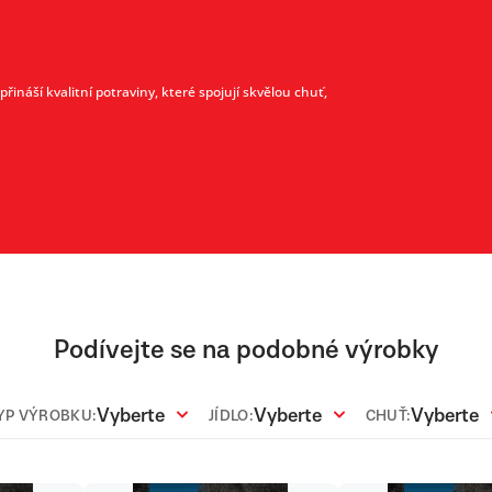
ináší kvalitní potraviny, které spojují skvělou chuť,
Podívejte se na podobné výrobky
Vyberte
Vyberte
Vyberte
YP VÝROBKU:
JÍDLO:
CHUŤ: