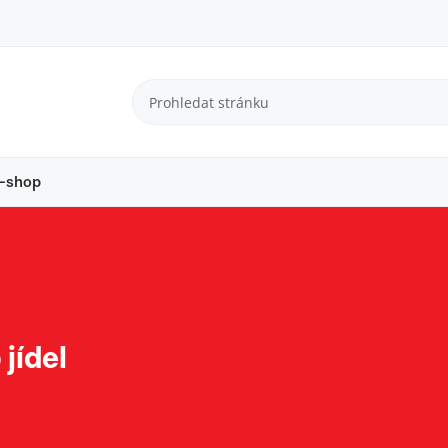
-shop
jídel