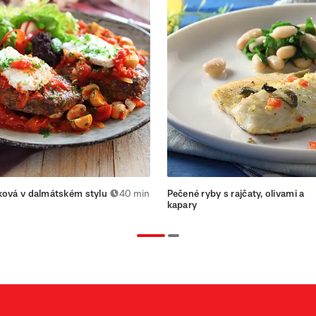
ková v dalmátském stylu
40 min
Pečené ryby s rajčaty, olivami a
kapary