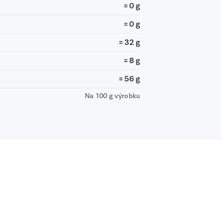
= 0 g
= 0 g
= 32 g
= 8 g
= 56 g
Na 100 g výrobku