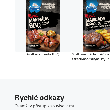
Grill marináda BBQ
Grill marináda hořčice
středomořskými byli
Rychlé odkazy
Okamžitý přístup k souvisejícímu