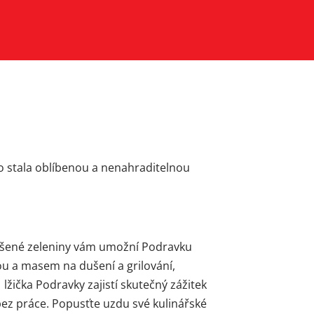
no stala oblíbenou a nenahraditelnou
sušené zeleniny vám umožní Podravku
ou a masem na dušení a grilování,
 lžička Podravky zajistí skutečný zážitek
ez práce. Popusťte uzdu své kulinářské