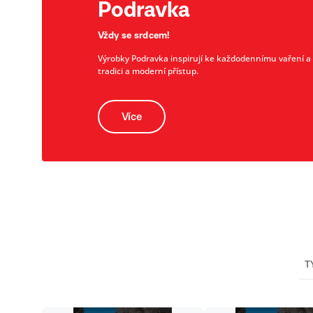
Podravka
Vždy se srdcem!
Výrobky Podravka inspirují ke každodennímu vaření a př
tradici a moderní přístup.
Více
T