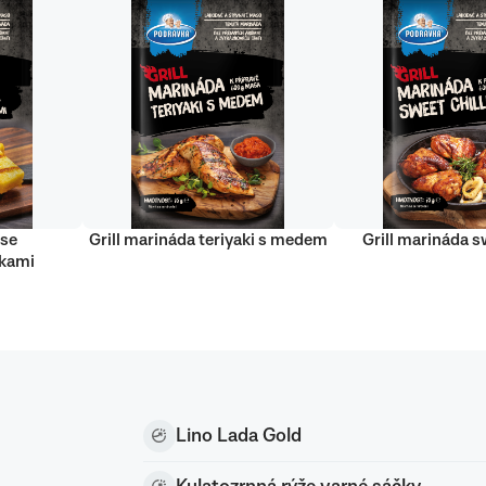
 se
Grill marináda teriyaki s medem
Grill marináda sw
nkami
Lino Lada Gold