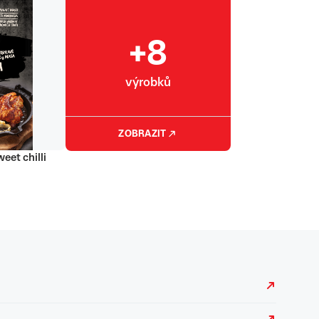
+8
výrobků
ZOBRAZIT
eet chilli