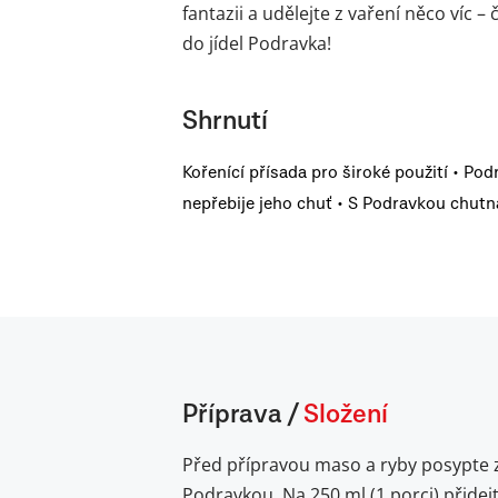
fantazii a udělejte z vaření něco víc 
do jídel Podravka!
Shrnutí
Kořenící přísada pro široké použití • Pod
nepřebije jeho chuť • S Podravkou chutná
Příprava
/
Složení
Před přípravou maso a ryby posypte 
Podravkou. Na 250 ml (1 porci) přidej