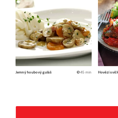
Jemný houbový guláš
45 min
Hovězí svíč