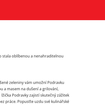
no stala oblíbenou a nenahraditelnou
sušené zeleniny vám umožní Podravku
ou a masem na dušení a grilování,
 lžička Podravky zajistí skutečný zážitek
ez práce. Popusťte uzdu své kulinářské