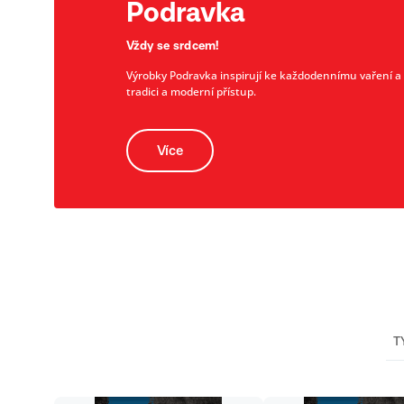
Podravka
Vždy se srdcem!
Výrobky Podravka inspirují ke každodennímu vaření a př
tradici a moderní přístup.
Více
T