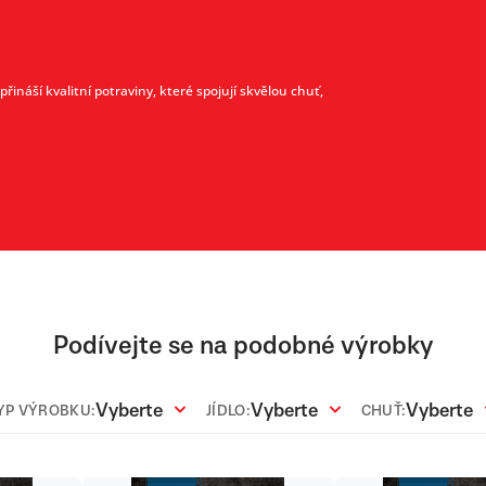
ináší kvalitní potraviny, které spojují skvělou chuť,
Podívejte se na podobné výrobky
Vyberte
Vyberte
Vyberte
YP VÝROBKU:
JÍDLO:
CHUŤ: