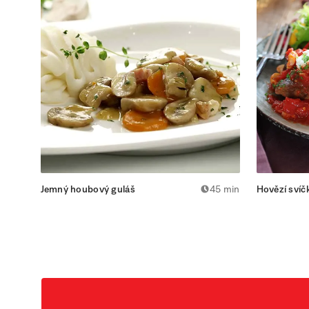
Jemný houbový guláš
45 min
Hovězí svíč