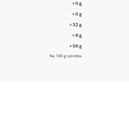
= 0 g
= 0 g
= 32 g
= 8 g
= 56 g
Na 100 g výrobku