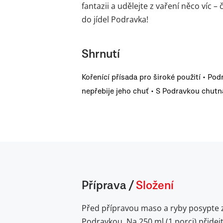
fantazii a udělejte z vaření něco víc 
do jídel Podravka!
Shrnutí
Kořenící přísada pro široké použití • Pod
nepřebije jeho chuť • S Podravkou chutná
Příprava
/
Složení
Před přípravou maso a ryby posypte 
Podravkou. Na 250 ml (1 porci) přidej