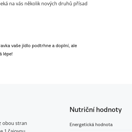
– čeká na vás několik nových druhů přísad
ravka vaše jídlo podtrhne a doplní, ale
 lépe!
Nutriční hodnoty
z obou stran
Energetická hodnota
te 1 čajovou