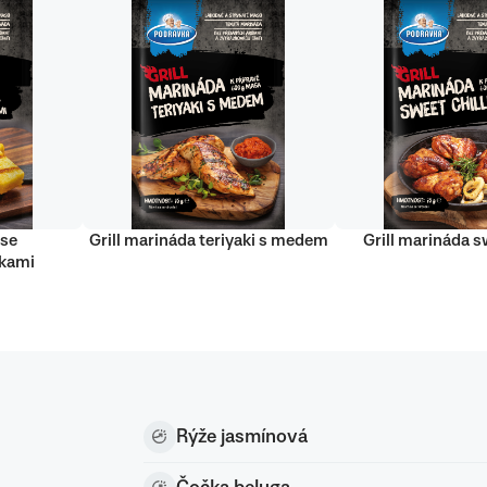
 se
Grill marináda teriyaki s medem
Grill marináda sw
nkami
Rýže jasmínová