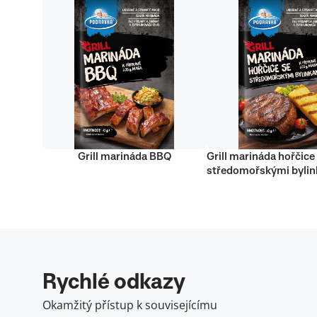
Grill marináda BBQ
Grill marináda hořčice
středomořskými byli
Rychlé odkazy
Okamžitý přístup k souvisejícímu