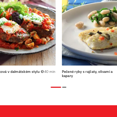
ková v dalmátském stylu
40 min
Pečené ryby s rajčaty, olivami a
kapary