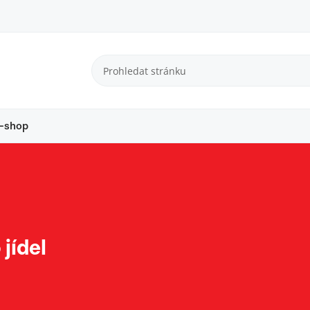
-shop
jídel