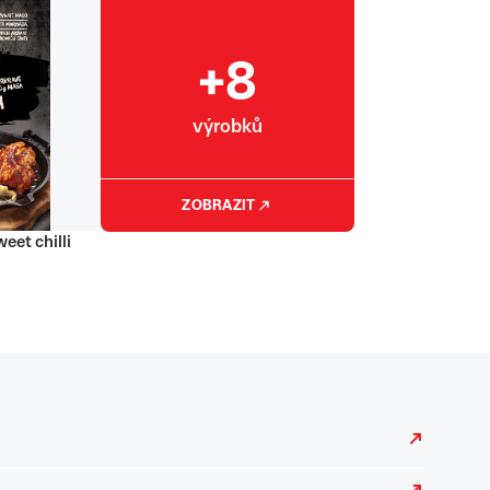
+8
výrobků
ZOBRAZIT
eet chilli