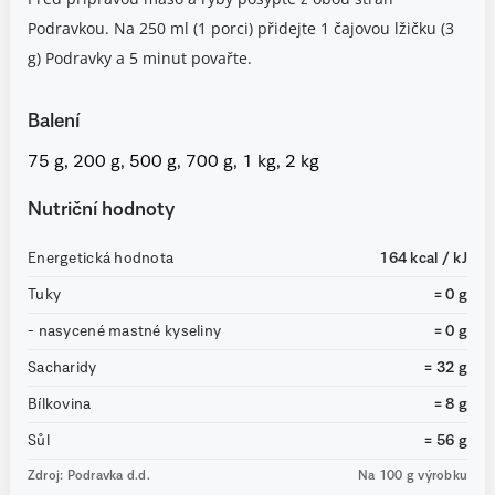
Podravkou. Na 250 ml (1 porci) přidejte 1 čajovou lžičku (3
g) Podravky a 5 minut povařte.
Balení
75 g, 200 g, 500 g, 700 g, 1 kg, 2 kg
Nutriční hodnoty
Energetická hodnota
164 kcal / kJ
Tuky
= 0 g
- nasycené mastné kyseliny
= 0 g
Sacharidy
= 32 g
Bílkovina
= 8 g
Sůl
= 56 g
Zdroj: Podravka d.d.
Na 100 g výrobku