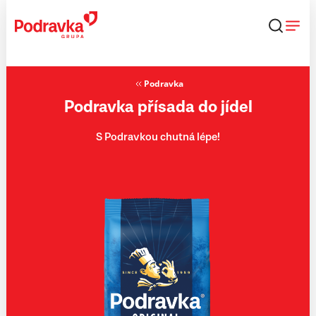
Přejít
k
obsahu
Podravka
Podravka přísada do jídel
S Podravkou chutná lépe!