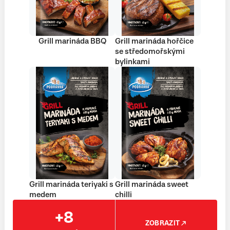
Grill marináda BBQ
Grill marináda hořčice
se středomořskými
bylinkami
Grill marináda teriyaki s
Grill marináda sweet
medem
chilli
+8
ZOBRAZIT