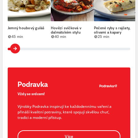
Jemný houbový guláš
Hovězí svíčková v
Pečené ryby s rajčaty,
dalmátském stylu
olivami a kapary
45 min
40 min
25 min
Podravka
Vždy se srdcem!
Výrobky Podravka inspirují ke každodennímu vaření a
přináší kvalitní potraviny, které spojují skvělou chuť,
tradici a moderní přístup.
Více