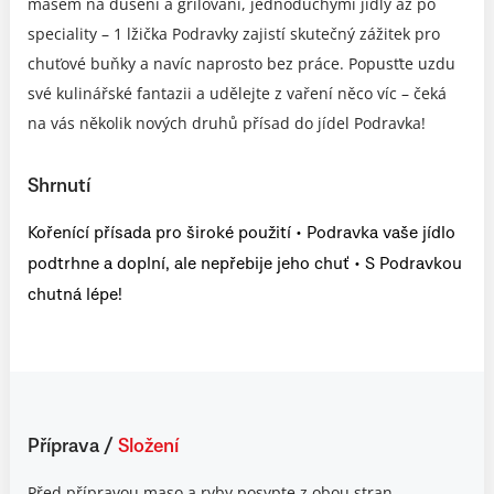
masem na dušení a grilování, jednoduchými jídly až po
speciality – 1 lžička Podravky zajistí skutečný zážitek pro
chuťové buňky a navíc naprosto bez práce. Popusťte uzdu
své kulinářské fantazii a udělejte z vaření něco víc – čeká
na vás několik nových druhů přísad do jídel Podravka!
Shrnutí
Kořenící přísada pro široké použití • Podravka vaše jídlo
podtrhne a doplní, ale nepřebije jeho chuť • S Podravkou
chutná lépe!
Příprava
/
Složení
Před přípravou maso a ryby posypte z obou stran