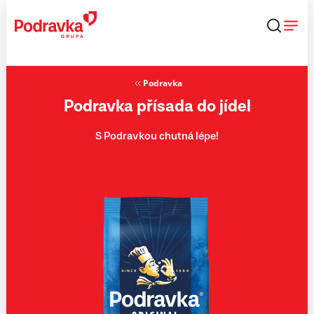
Přejít
k
obsahu
Podravka
Podravka přísada do jídel
S Podravkou chutná lépe!