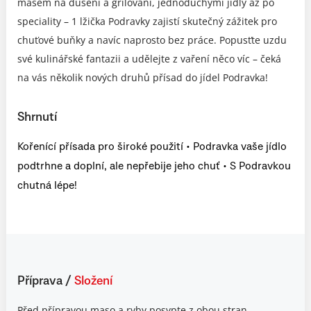
masem na dušení a grilování, jednoduchými jídly až po
speciality – 1 lžička Podravky zajistí skutečný zážitek pro
chuťové buňky a navíc naprosto bez práce. Popusťte uzdu
své kulinářské fantazii a udělejte z vaření něco víc – čeká
na vás několik nových druhů přísad do jídel Podravka!
Shrnutí
Kořenící přísada pro široké použití • Podravka vaše jídlo
podtrhne a doplní, ale nepřebije jeho chuť • S Podravkou
chutná lépe!
Příprava
/
Složení
Před přípravou maso a ryby posypte z obou stran