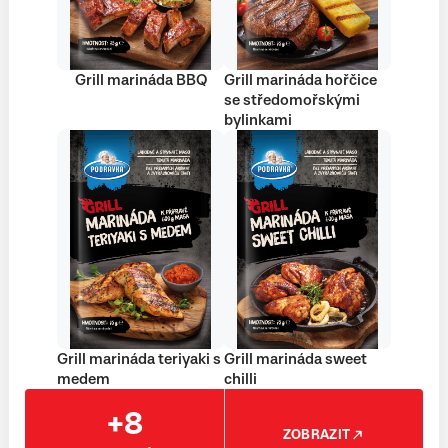
Grill marináda BBQ
Grill marináda hořčice
se středomořskými
bylinkami
Grill marináda teriyaki s
Grill marináda sweet
medem
chilli
+8
ZOBRAZIT