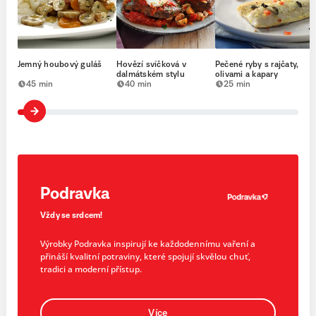
Jemný houbový guláš
Hovězí svíčková v
Pečené ryby s rajčaty,
dalmátském stylu
olivami a kapary
45 min
40 min
25 min
Podravka
Vždy se srdcem!
Výrobky Podravka inspirují ke každodennímu vaření a
přináší kvalitní potraviny, které spojují skvělou chuť,
tradici a moderní přístup.
Více