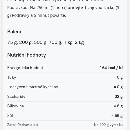
Podravkou. Na 250 ml (1 porci) přidejte 1 čajovou lžičku (3
g) Podravky a 5 minut povařte.
Balení
75 g, 200 g, 500 g, 700 g, 1 kg, 2 kg
Nutriční hodnoty
Energetická hodnota
164 kcal / kJ
Tuky
= 0 g
- nasycené mastné kyseliny
= 0 g
Sacharidy
= 32 g
Bílkovina
= 8 g
Sůl
= 56 g
Zdroj: Podravka d.d.
Na 100 g výrobku