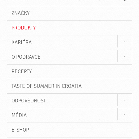
d
d
á
a
v
ZNAČKY
t
á
n
PRODUKTY
í
KARIÉRA
O PODRAVCE
RECEPTY
TASTE OF SUMMER IN CROATIA
ODPOVĚDNOST
MÉDIA
E-SHOP