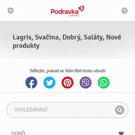
n
V
a
y
v
h
i
g
l
a
e
c
d
e
á
Lagris, Svačina, Dobrý, Saláty, Nové
v
a
produkty
č
Sdílejte, pokud se Vám líbil tento obsah
V
F
y
r
H
h
á
l
l
z
e
e
e
DOMŮ