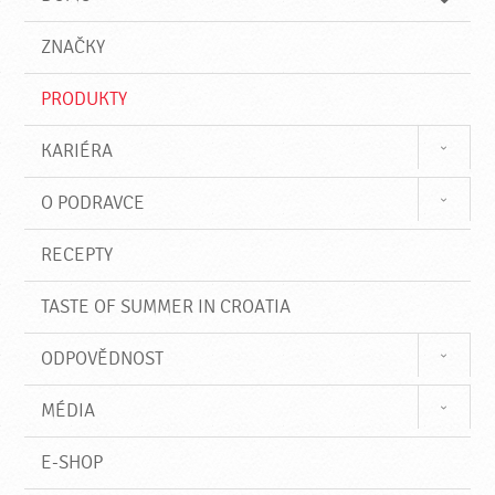
d
d
á
a
v
ZNAČKY
t
á
n
PRODUKTY
í
KARIÉRA
O PODRAVCE
RECEPTY
TASTE OF SUMMER IN CROATIA
ODPOVĚDNOST
MÉDIA
E-SHOP