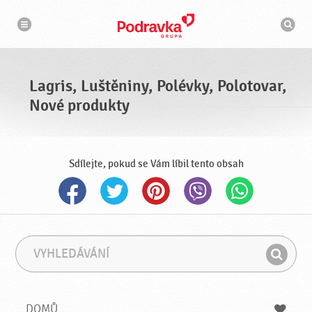
n
V
a
y
v
h
i
g
l
a
e
c
d
e
á
Lagris, Luštěniny, Polévky, Polotovar,
v
a
Nové produkty
č
Sdílejte, pokud se Vám líbil tento obsah
V
F
y
r
H
h
á
l
l
z
e
e
e
DOMŮ