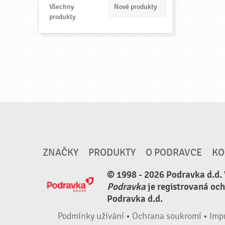
a
Všechny
Nové produkty
t
produkty
ZNAČKY
PRODUKTY
O PODRAVCE
KO
© 1998 - 2026 Podravka d.d.
Podravka
je registrovaná oc
Podravka d.d.
Podmínky užívání
•
Ochrana soukromí
•
Imp