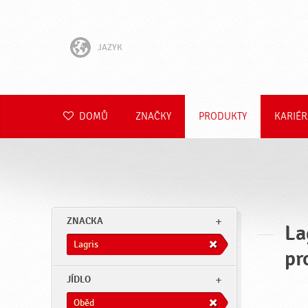
JAZYK
English
Hrvatski
DOMŮ
ZNAČKY
PRODUKTY
KARIÉR
Slovenščina
Slovenčina
Polski
ZNACKA
La
Română
Lagris
pr
Deutsch
JÍDLO
Oběd