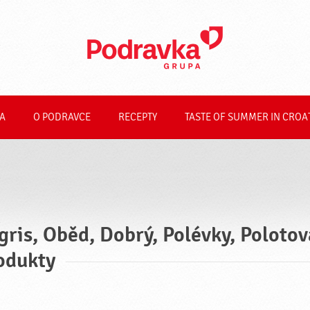
A
O PODRAVCE
RECEPTY
TASTE OF SUMMER IN CROA
gris, Oběd, Dobrý, Polévky, Poloto
odukty