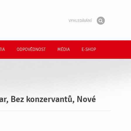
Vyhledávání
Fráze
Hledat
TIA
ODPOVĚDNOST
MÉDIA
E-SHOP
var, Bez konzervantů, Nové