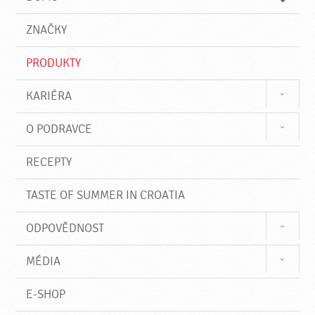
d
d
á
a
v
ZNAČKY
t
á
n
PRODUKTY
í
KARIÉRA
O PODRAVCE
RECEPTY
TASTE OF SUMMER IN CROATIA
ODPOVĚDNOST
MÉDIA
E-SHOP