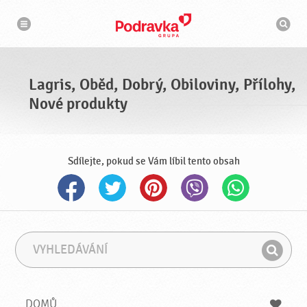
n
V
a
y
v
h
i
g
l
a
e
c
d
e
á
Lagris, Oběd, Dobrý, Obiloviny, Přílohy,
v
a
Nové produkty
č
Sdílejte, pokud se Vám líbil tento obsah
V
F
y
r
H
h
á
l
l
z
e
e
e
DOMŮ