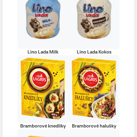
Lino Lada Milk
Lino Lada Kokos
Bramborové knedlíky
Bramborové halušky