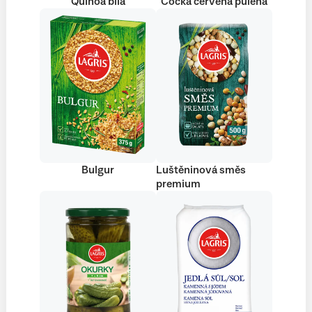
Quinoa bílá
Čočka červená půlená
Bulgur
Luštěninová směs
premium