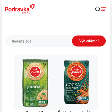
Přejít
k
obsahu
Produkty
Vyhledávání