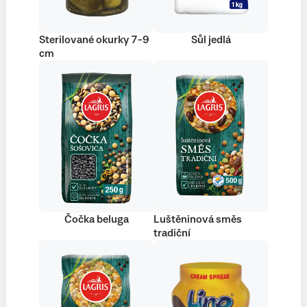
Sterilované okurky 7-9
Sůl jedlá
cm
Čočka beluga
Luštěninová směs
tradiční