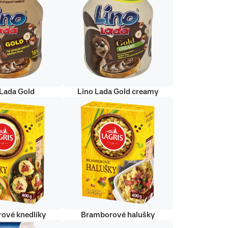
 Lada Gold
Lino Lada Gold creamy
ové knedlíky
Bramborové halušky