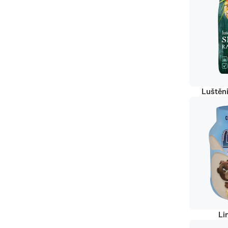
Luštěn
Li