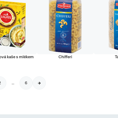
vá kaše s mlékem
Chifferi
T
2
…
6