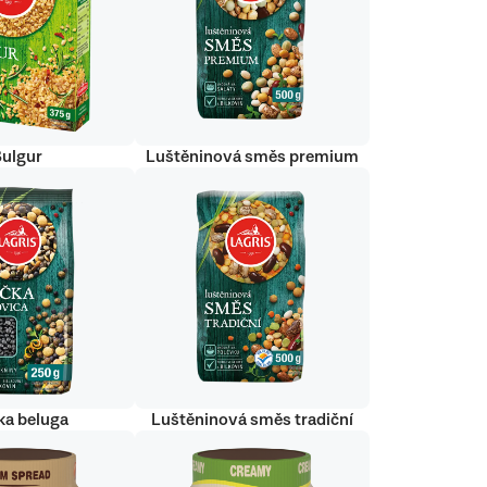
Bulgur
Luštěninová směs premium
ka beluga
Luštěninová směs tradiční