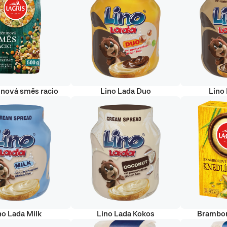
inová směs racio
Lino Lada Duo
Lino
no Lada Milk
Lino Lada Kokos
Brambor