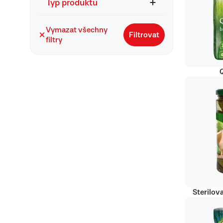
Typ produktu
Vymazat všechny
Filtrovat
filtry
Q
Sterilov