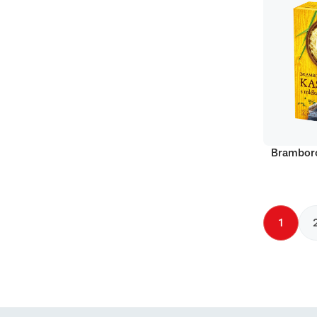
Bramboro
1