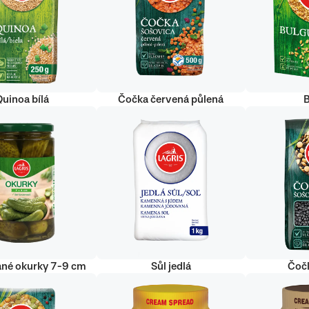
uinoa bílá
Čočka červená půlená
ané okurky 7-9 cm
Sůl jedlá
Čoč