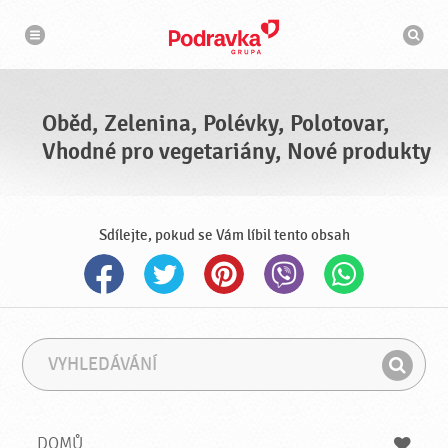
n
V
a
y
v
h
i
g
l
a
e
c
d
e
á
Oběd, Zelenina, Polévky, Polotovar,
v
a
Vhodné pro vegetariány, Nové produkty
č
Sdílejte, pokud se Vám líbil tento obsah
V
F
y
r
H
h
á
l
l
z
e
e
e
DOMŮ