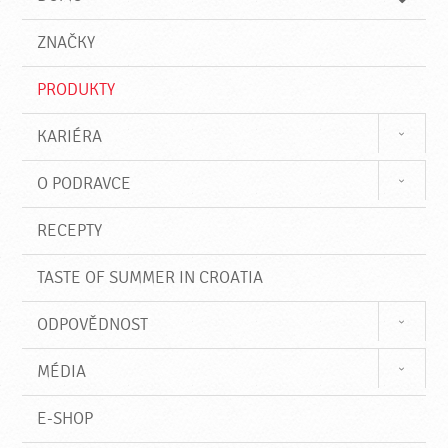
d
d
á
a
v
ZNAČKY
t
á
n
PRODUKTY
í
KARIÉRA
O PODRAVCE
RECEPTY
TASTE OF SUMMER IN CROATIA
ODPOVĚDNOST
MÉDIA
E-SHOP