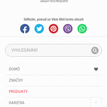
UKÁZAT VÍCE PRODUKTŮ
Sdílejte, pokud se Vám líbil tento obsah
V
F
y
r
H
h
á
l
l
z
e
e
e
DOMŮ
d
d
á
a
v
ZNAČKY
t
á
n
PRODUKTY
í
KARIÉRA