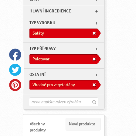
HLAVNÍ INGREDIENCE
TYP VÝROBKU
Saláty
TYP PŘÍPRAVY
Polotovar
OSTATNÍ
Vhodné pro vegetariány
H
l
e
d
a
Všechny
Nové produkty
t
produkty