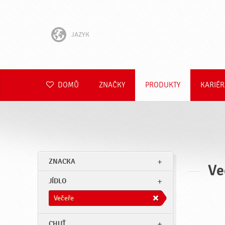
JAZYK
English
Hrvatski
DOMŮ
ZNAČKY
PRODUKTY
KARIÉR
Slovenščina
Slovenčina
Polski
ZNACKA
Ve
Română
JÍDLO
Deutsch
Večeře
CHUŤ