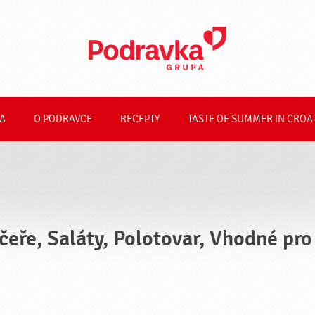
A
O PODRAVCE
RECEPTY
TASTE OF SUMMER IN CROA
čeře, Saláty, Polotovar, Vhodné pr