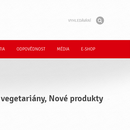
Vyhledávání
Fráze
Hledat
TIA
ODPOVĚDNOST
MÉDIA
E-SHOP
o vegetariány, Nové produkty