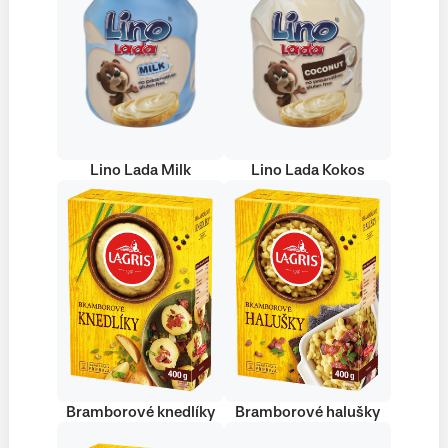
Lino Lada Milk
Lino Lada Kokos
Bramborové knedlíky
Bramborové halušky