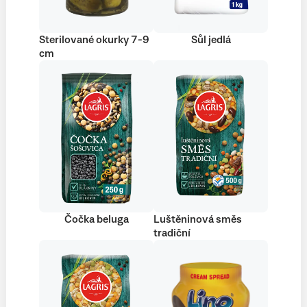
Sterilované okurky 7-9
Sůl jedlá
cm
Čočka beluga
Luštěninová směs
tradiční