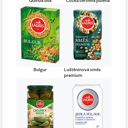
Quinoa bílá
Čočka červená půlená
Bulgur
Luštěninová směs
premium