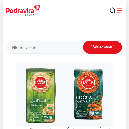
Přejít
k
obsahu
Produkty
Vyhledávání