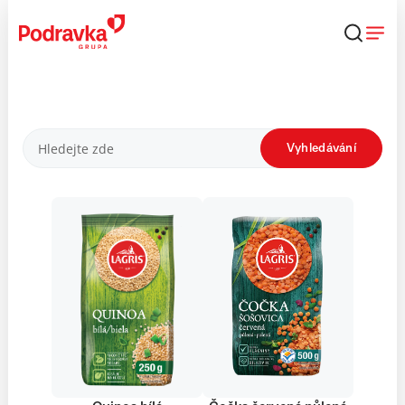
Přejít
k
obsahu
Produkty
Vyhledávání