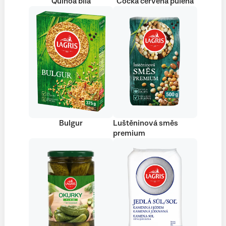
Quinoa bílá
Čočka červená půlená
Bulgur
Luštěninová směs
premium