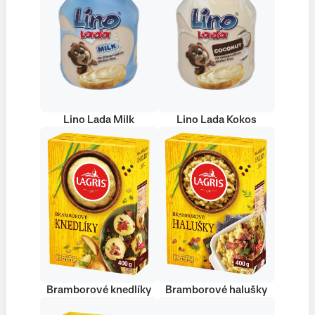
Lino Lada Milk
Lino Lada Kokos
Bramborové knedlíky
Bramborové halušky