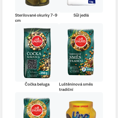
Sterilované okurky 7-9
Sůl jedlá
cm
Čočka beluga
Luštěninová směs
tradiční