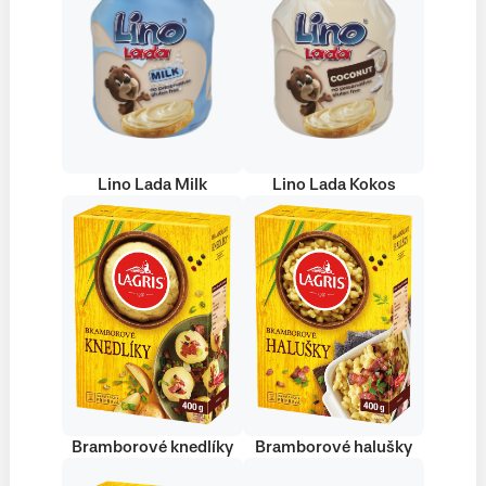
Lino Lada Milk
Lino Lada Kokos
Bramborové knedlíky
Bramborové halušky