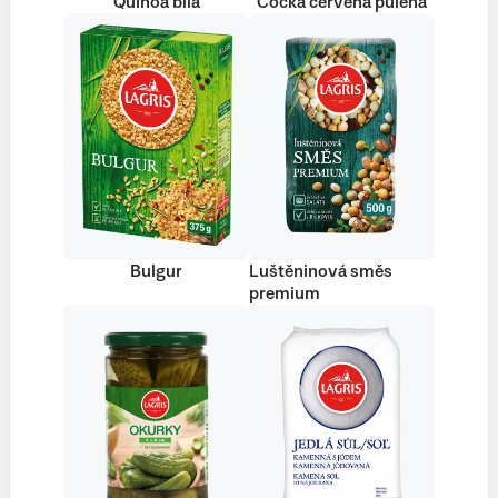
Quinoa bílá
Čočka červená půlená
Bulgur
Luštěninová směs
premium