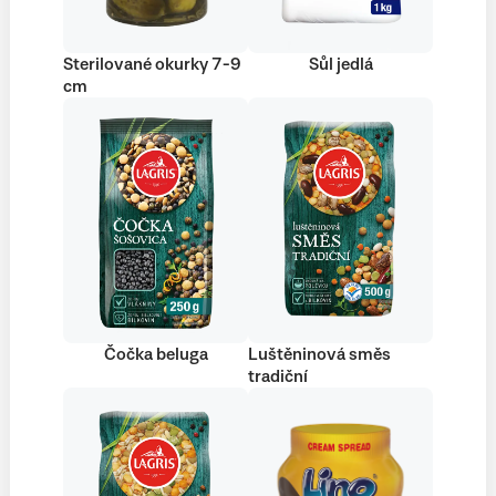
Sterilované okurky 7-9
Sůl jedlá
cm
Čočka beluga
Luštěninová směs
tradiční