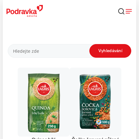
Přejít
k
obsahu
Produkty
Vyhledávání